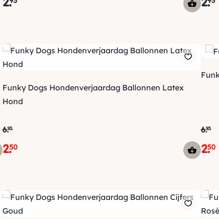
2
.
2
.
95
95
Funk
Funky Dogs Hondenverjaardag Ballonnen Latex
Hond
6
.
6
.
95
95
2
.
2
.
50
50