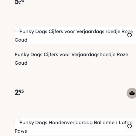
5
.
50
Funky Dogs Cijfers voor Verjaardagshoedje Roze
Goud
2
.
95