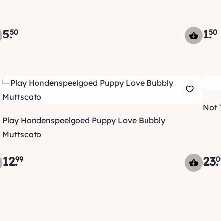
5
.
1
.
50
50
Not 
Play Hondenspeelgoed Puppy Love Bubbly
Muttscato
12
.
23
.
99
0