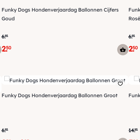
Funky Dogs Hondenverjaardag Ballonnen Cijfers
Funk
Goud
Rosé
6
.
6
.
95
95
2
.
2
.
50
50
Funky Dogs Hondenverjaardag Ballonnen Groot
Funk
6
.
14
.
95
95