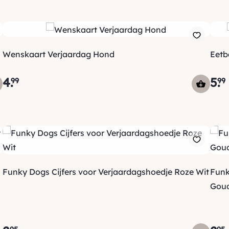
Wenskaart Verjaardag Hond
Eetb
4
.
5
.
99
99
Funky Dogs Cijfers voor Verjaardagshoedje Roze Wit
Funk
Gou