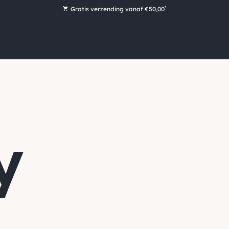
*
Gratis verzending vanaf €50,00
Bestel nu, betaal later met Klarna
Ruim 16.000 artikelen op voorraad
Voor 15:00 uur besteld, vandaag nog verzonden!
Ruim 44 jaar kennis en ervaring
y