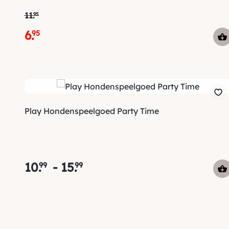
11
.
95
6
.
95
Play Hondenspeelgoed Party Time
10
.
-
15
.
99
99