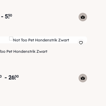
-
5
.
50
Too Pet Hondenstrik Zwart
-
26
.
0
00