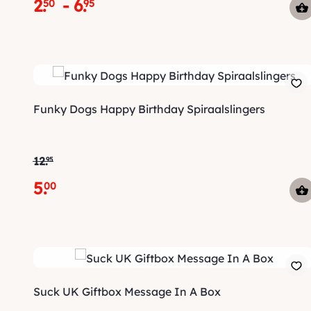
2
.
-
6
.
50
95
Funky Dogs Happy Birthday Spiraalslingers
12
.
95
5
.
00
Suck UK Giftbox Message In A Box