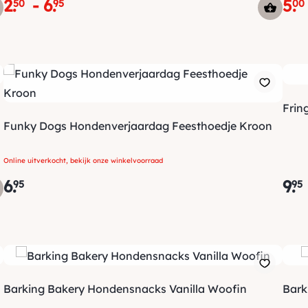
2
.
-
6
.
5
.
50
95
00
Frin
Funky Dogs Hondenverjaardag Feesthoedje Kroon
Online uitverkocht, bekijk onze winkelvoorraad
6
.
9
.
95
95
Barking Bakery Hondensnacks Vanilla Woofin
Bark