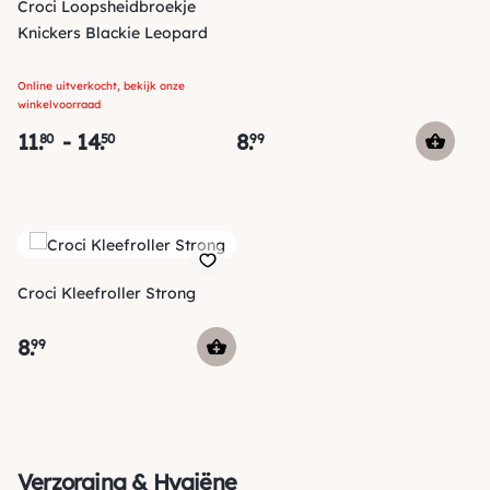
Croci Loopsheidbroekje
Knickers Blackie Leopard
Online uitverkocht, bekijk onze
winkelvoorraad
11
.
-
14
.
8
.
80
50
99
Croci Kleefroller Strong
8
.
99
Verzorging & Hygiëne