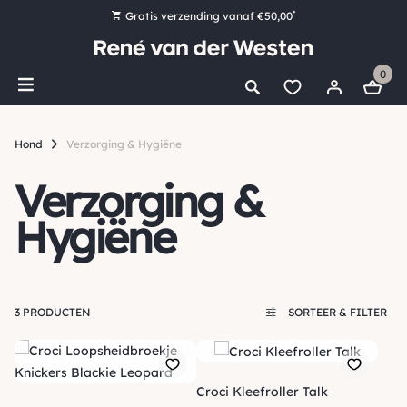
*
Gratis verzending vanaf €50,00
Bestel nu, betaal later met Klarna
0
Ruim 16.000 artikelen op voorraad
Maandag voor 15:00 uur besteld, dezelfde dag verzonden!
Hond
Verzorging & Hygiëne
Ruim 44 jaar kennis en ervaring
Verzorging &
Hygiëne
3 PRODUCTEN
SORTEER & FILTER
Croci Kleefroller Talk