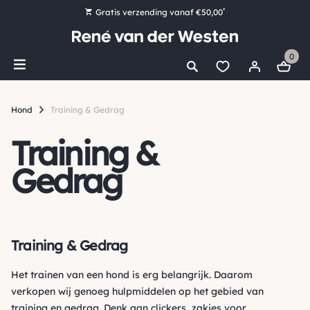
*
Gratis verzending vanaf €50,00
Bestel nu, betaal later met Klarna
0
Ruim 16.000 artikelen op voorraad
Maandag voor 15:00 uur besteld, dezelfde dag verzonden!
Hond
Training & Gedrag
Ruim 44 jaar kennis en ervaring
Training &
Gedrag
Training & Gedrag
Het trainen van een hond is erg belangrijk. Daarom
verkopen wij genoeg
hulpmiddelen
op het gebied van
training en gedrag. Denk aan
clickers
,
zakjes voor