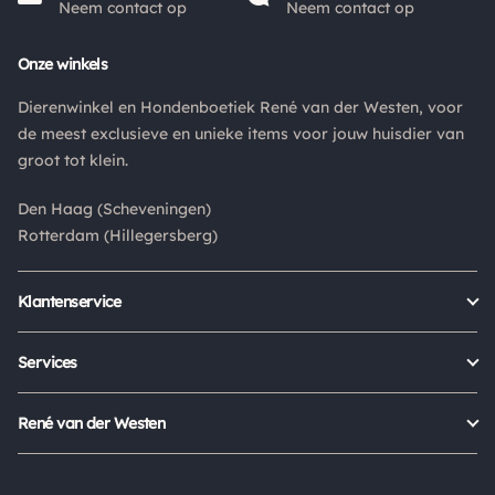
Neem contact op
Neem contact op
Onze winkels
Dierenwinkel en Hondenboetiek René van der Westen, voor
de meest exclusieve en unieke items voor jouw huisdier van
groot tot klein.
Den Haag (Scheveningen)
Rotterdam (Hillegersberg)
Klantenservice
Bestellen
Verzenden & bezorgen
Services
Retour aanmelden
Garantie
Veelgestelde vragen
Orders Europe
René van der Westen
Status bestelling
Algemene voorwaarden
Over ons
Mijn account
Privacy Policy
Onze winkels
Cookies