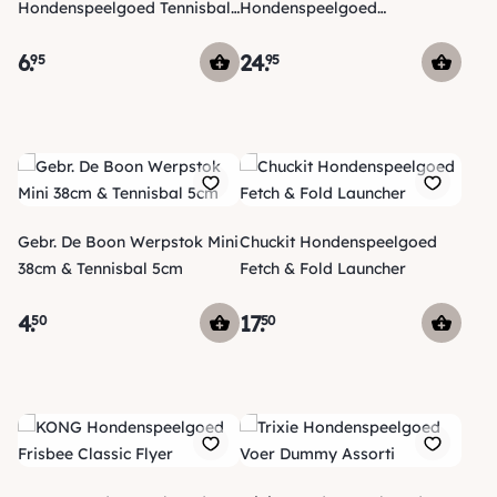
Hondenspeelgoed Tennisbal
Hondenspeelgoed
Rainbow
Tennisbalschieter Bazooka
6
.
24
.
95
95
Gebr. De Boon Werpstok Mini
Chuckit Hondenspeelgoed
38cm & Tennisbal 5cm
Fetch & Fold Launcher
4
.
17
.
50
50