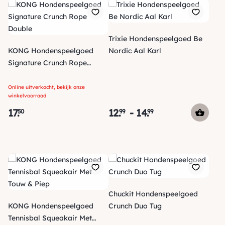
Trixie Hondenspeelgoed Be
KONG Hondenspeelgoed
Nordic Aal Karl
Signature Crunch Rope
Double
Online uitverkocht, bekijk onze
winkelvoorraad
17
.
12
.
-
14
.
50
99
99
Chuckit Hondenspeelgoed
KONG Hondenspeelgoed
Crunch Duo Tug
Tennisbal Squeakair Met