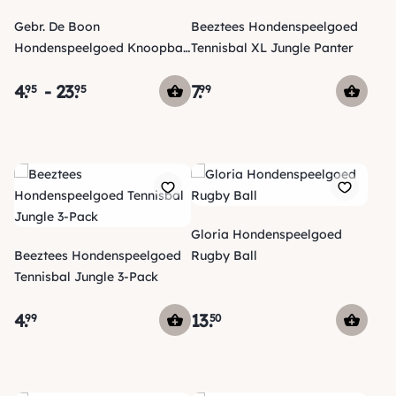
Gebr. De Boon
Beeztees Hondenspeelgoed
Hondenspeelgoed Knoopbal
Tennisbal XL Jungle Panter
& Knoopslierten
4
.
-
23
.
7
.
95
95
99
Gloria Hondenspeelgoed
Beeztees Hondenspeelgoed
Rugby Ball
Tennisbal Jungle 3-Pack
4
.
13
.
99
50