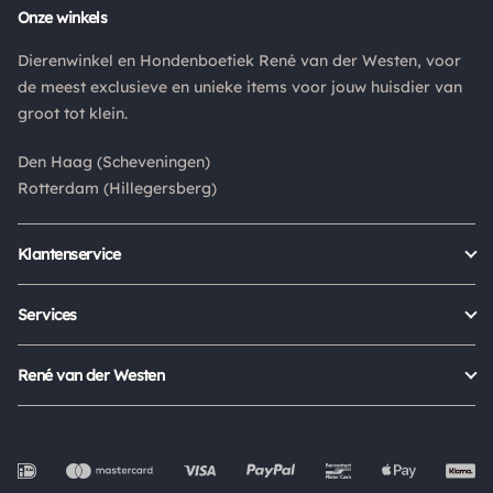
Onze winkels
Dierenwinkel en Hondenboetiek René van der Westen, voor
de meest exclusieve en unieke items voor jouw huisdier van
groot tot klein.
Den Haag (Scheveningen)
Rotterdam (Hillegersberg)
Klantenservice
Bestellen
Verzenden & bezorgen
Services
Retour aanmelden
Garantie
Veelgestelde vragen
Orders Europe
René van der Westen
Status bestelling
Algemene voorwaarden
Over ons
Mijn account
Privacy Policy
Onze winkels
Cookies
Openingstijden
Werken bij