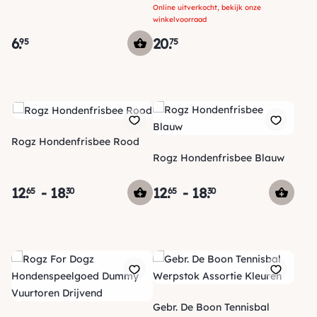
Touw & Piep
Online uitverkocht, bekijk onze
winkelvoorraad
6
.
20
.
95
75
Rogz Hondenfrisbee Rood
Rogz Hondenfrisbee Blauw
12
.
-
18
.
12
.
-
18
.
65
30
65
30
Gebr. De Boon Tennisbal