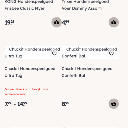
KONG Hondenspeelgoed
Trixie Hondenspeelgoed
Frisbee Classic Flyer
Voer Dummy Assorti
19
.
4
.
25
99
Chuckit Hondenspeelgoed
Chuckit Hondenspeelgoed
Ultra Tug
Confetti Bal
Online uitverkocht, bekijk onze
winkelvoorraad
7
.
-
14
.
8
.
99
99
95