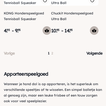
KONG Hondenspeelgoed
Chuckit Hondenspeelgoed
Tennisball Squeaker
Ultra Ball
4
.
-
9
.
10
.
-
14
.
95
95
95
95
Vorige
Volgende
1
2
Apporteerspeelgoed
Wanneer je hond dol is op apporteren, is het superleuk om
verschillende speeltjes af te wisselen. Een simpel balletje kan
al genoeg zijn, maar een leuke frisbee of een touw zorgen
ook voor veel speelplezier.