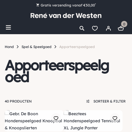
*
Gratis verzending vanaf €50,00
Bestel nu, betaal later met Klarna
0
Ruim 16.000 artikelen op voorraad
Maandag voor 15:00 uur besteld, dezelfde dag verzonden!
Hond
Spel & Speelgoed
Apporteerspeelgoed
Ruim 44 jaar kennis en ervaring
Apporteerspeelg
oed
40 PRODUCTEN
SORTEER & FILTER