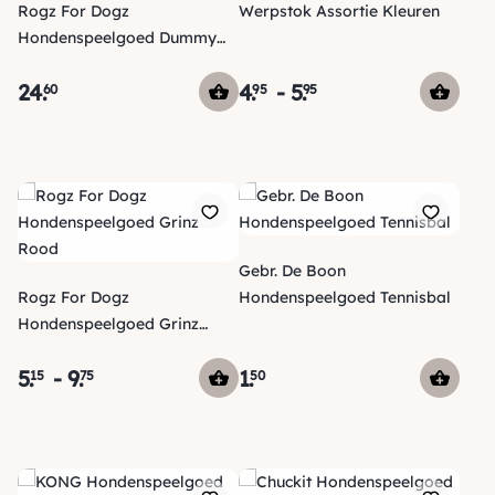
Rogz For Dogz
Werpstok Assortie Kleuren
Hondenspeelgoed Dummy
Vuurtoren Drijvend
24
.
4
.
-
5
.
60
95
95
Gebr. De Boon
Rogz For Dogz
Hondenspeelgoed Tennisbal
Hondenspeelgoed Grinz
Rood
5
.
-
9
.
1
.
15
75
50