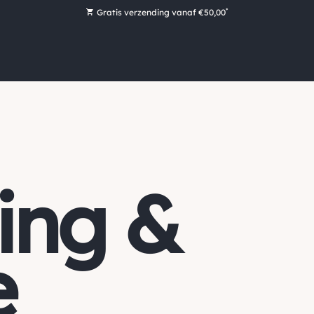
*
Gratis verzending vanaf €50,00
Bestel nu, betaal later met Klarna
Ruim 16.000 artikelen op voorraad
Voor 15:00 uur besteld, vandaag nog verzonden!
Ruim 44 jaar kennis en ervaring
ing &
e