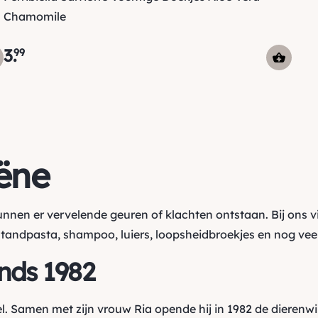
Chamomile
3
.
99
ëne
kunnen er vervelende geuren of klachten ontstaan. Bij ons v
tandpasta
,
shampoo
,
luiers
,
loopsheidbroekjes
en nog veel
inds 1982
l. Samen met zijn vrouw Ria opende hij in 1982 de dierenw