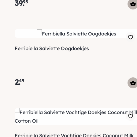
39
.
95
Ferribiella Salviette Oogdoekjes
2
.
49
Ferribiella Salviette Vochtige Doekjes Coconut Milk