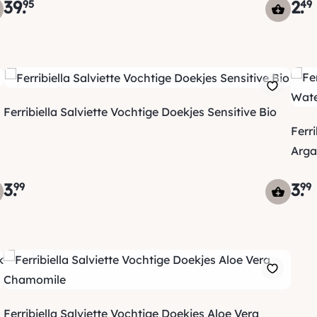
39
.
2
.
95
49
Ferribiella Salviette Vochtige Doekjes Sensitive Bio
Ferr
Arga
3
.
3
.
99
99
Ferribiella Salviette Vochtige Doekjes Aloe Vera