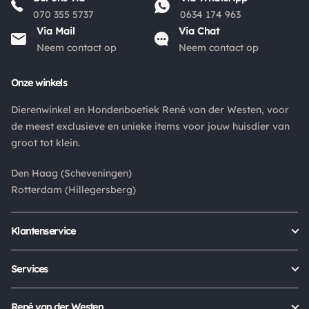
070 355 5737
0634 174 963
Via Mail
Via Chat
Neem contact op
Neem contact op
Onze winkels
Dierenwinkel en Hondenboetiek René van der Westen, voor
de meest exclusieve en unieke items voor jouw huisdier van
groot tot klein.
Den Haag (Scheveningen)
Rotterdam (Hillegersberg)
Klantenservice
Bestellen
Verzenden & bezorgen
Services
Retour aanmelden
Garantie
Veelgestelde vragen
Orders Europe
René van der Westen