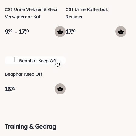
CSI Urine Vlekken & Geur
CSI Urine Kattenbak
Verwijderaar Kat
Reiniger
9
.
-
17
.
17
.
99
50
50
Beaphar Keep Off
13
.
95
Training & Gedrag