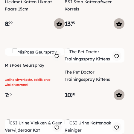
Lickimat Katten Likmat
BSI Stop Kattenafweer
Paars 15cm
Korrels
8
.
13
.
99
95
MisPoes Geurspray
The Pet Doctor
Trainingsspray Kittens
Online uitverkocht, bekijk onze
winkelvoorraad
7
.
10
.
75
50