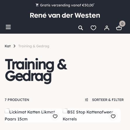
*
Gratis verzending vanaf €50,00
Bestel nu, betaal later met Klarna
0
Ruim 16.000 artikelen op voorraad
Maandag voor 15:00 uur besteld, dezelfde dag verzonden!
Kat
Training & Gedrag
Ruim 44 jaar kennis en ervaring
Training &
Gedrag
7 PRODUCTEN
SORTEER & FILTER