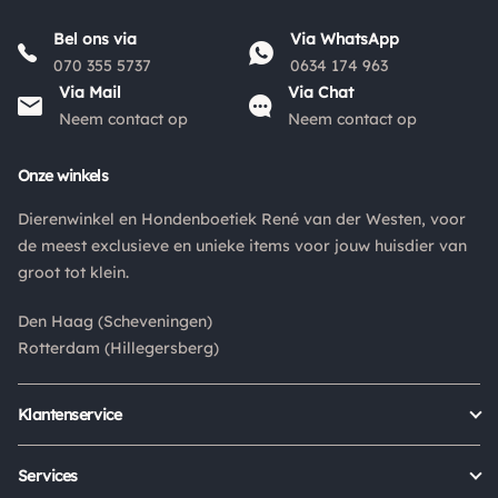
Bel ons via
Via WhatsApp
070 355 5737
0634 174 963
Via Mail
Via Chat
Neem contact op
Neem contact op
Onze winkels
Dierenwinkel en Hondenboetiek René van der Westen, voor
de meest exclusieve en unieke items voor jouw huisdier van
groot tot klein.
Den Haag (Scheveningen)
Rotterdam (Hillegersberg)
Klantenservice
Bestellen
Verzenden & bezorgen
Services
Retour aanmelden
Garantie