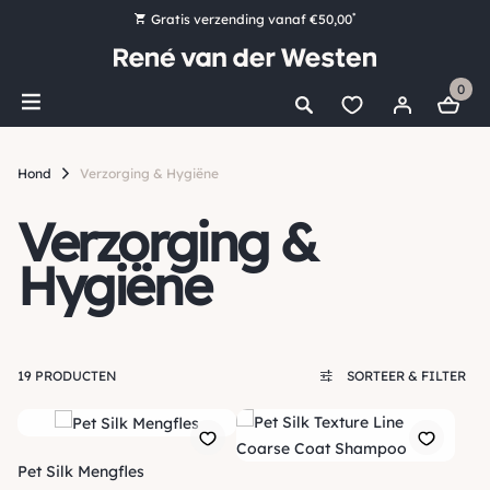
*
Gratis verzending vanaf €50,00
Bestel nu, betaal later met Klarna
0
Ruim 16.000 artikelen op voorraad
Maandag voor 15:00 uur besteld, dezelfde dag verzonden!
Hond
Verzorging & Hygiëne
Ruim 44 jaar kennis en ervaring
Verzorging &
Hygiëne
19 PRODUCTEN
SORTEER & FILTER
Pet Silk Mengfles