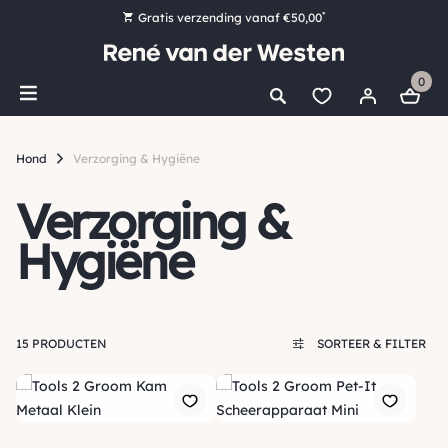
*
Gratis verzending vanaf €50,00
Bestel nu, betaal later met Klarna
0
Ruim 16.000 artikelen op voorraad
Maandag voor 15:00 uur besteld, dezelfde dag verzonden!
Hond
Verzorging & Hygiëne
Ruim 44 jaar kennis en ervaring
Verzorging &
Hygiëne
15 PRODUCTEN
SORTEER & FILTER