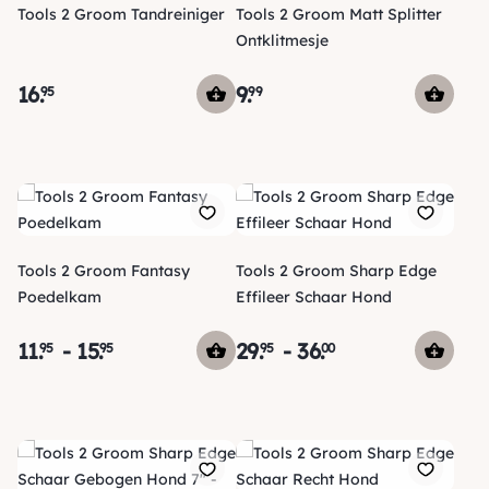
Tools 2 Groom Tandreiniger
Tools 2 Groom Matt Splitter
Ontklitmesje
16
.
9
.
95
99
Tools 2 Groom Fantasy
Tools 2 Groom Sharp Edge
Poedelkam
Effileer Schaar Hond
11
.
-
15
.
29
.
-
36
.
95
95
95
00