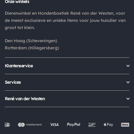
Onze winkels
Dierenwinkel en Hondenboetiek René van der Westen, voor
de meest exclusieve en unieke items voor jouw huisdier van
groot tot klein.
Den Haag (Scheveningen)
Rotterdam (Hillegersberg)
Klantenservice
Bestellen
Verzenden & bezorgen
Services
Retour aanmelden
Garantie
Veelgestelde vragen
Orders Europe
René van der Westen
Status bestelling
Algemene voorwaarden
Over ons
Mijn account
Privacy Policy
Onze winkels
Cookies
Openingstijden
Werken bij
Evenementen