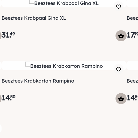
Beeztees Krabpaal Gina XL
Beez
31
.
17
.
49
9
Beeztees Krabkarton Rampino
Beez
14
.
14
.
50
5