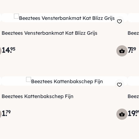
Beeztees Vensterbankmat Kat Blizz Grijs
Beez
14
.
7
.
95
29
Beeztees Kattenbakschep Fijn
Beez
1
.
19
.
79
9