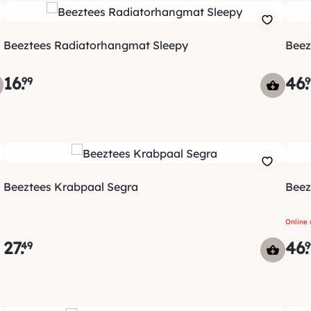
Beeztees Radiatorhangmat Sleepy
Beez
16
.
46
.
99
9
Beeztees Krabpaal Segra
Beez
Online 
27
.
46
.
49
9