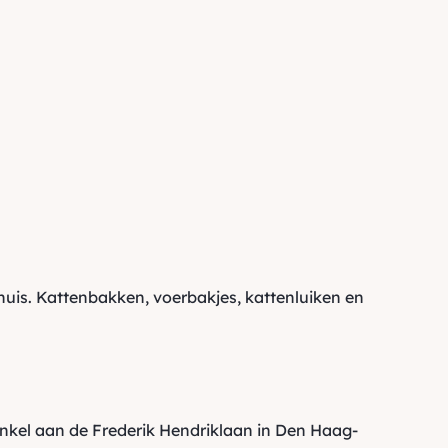
huis.
Kattenbakken
,
voerbakjes
,
kattenluiken
en
inkel aan de Frederik Hendriklaan in Den Haag-