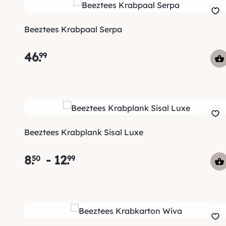
Beeztees Krabpaal Serpa
46
.
99
Beeztees Krabplank Sisal Luxe
8
.
-
12
.
50
99