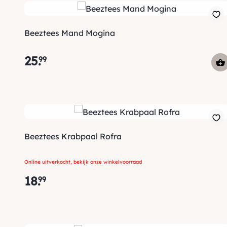
Beeztees Mand Mogina
25
.
99
Beeztees Krabpaal Rofra
Online uitverkocht, bekijk onze winkelvoorraad
18
.
99