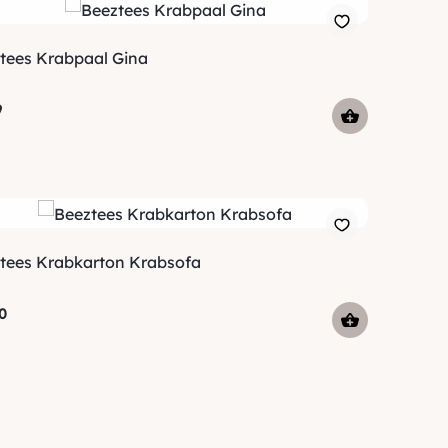
tees Krabpaal Gina
9
tees Krabkarton Krabsofa
0