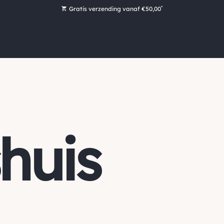
*
Gratis verzending vanaf €50,00
Bestel nu, betaal later met Klarna
Ruim 16.000 artikelen op voorraad
Morgen voor 15:00 uur besteld, dezelfde dag verzonden!
Ruim 44 jaar kennis en ervaring
huis