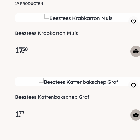
19 PRODUCTEN
Beeztees Krabkarton Muis
17
.
50
Beeztees Kattenbakschep Grof
1
.
79