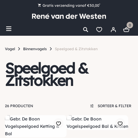
*
Gratis verzending vanaf €50,00
Bestel nu, betaal later met Klarna
0
Ruim 16.000 artikelen op voorraad
Maandag voor 15:00 uur besteld, dezelfde dag verzonden!
Vogel
Binnenvogels
Speelgoed & Zitstokken
Ruim 44 jaar kennis en ervaring
Speelgoed &
Zitstokken
26 PRODUCTEN
SORTEER & FILTER