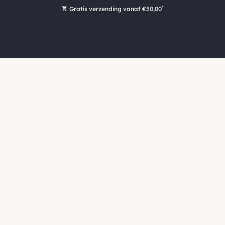
*
Gratis verzending vanaf €50,00
Bestel nu, betaal later met Klarna
Ruim 16.000 artikelen op voorraad
Maandag voor 15:00 uur besteld, dezelfde dag verzonden!
Ruim 44 jaar kennis en ervaring