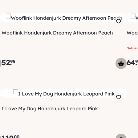
Wooflink Hondenjurk Dreamy Afternoon Peach
Woof
Online 
52
.
64
.
95
9
I Love My Dog Hondenjurk Leopard Pink
00