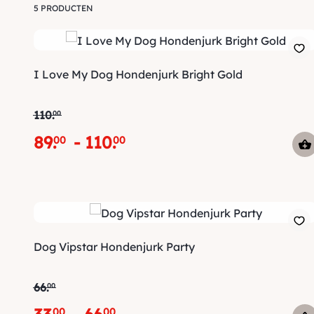
5 PRODUCTEN
I Love My Dog Hondenjurk Bright Gold
110
.
00
89
.
-
110
.
00
00
Dog Vipstar Hondenjurk Party
66
.
00
00
00