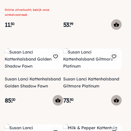
Online uitverkocht, bekijk onze
winkelvoorraad
11
.
53
.
50
99
Susan Lanci Kattenhalsband
Susan Lanci Kattenhalsband
Golden Shadow Fawn
Giltmore Platinum
85
.
73
.
00
50