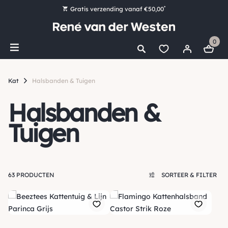
*
Gratis verzending vanaf €50,00
Bestel nu, betaal later met Klarna
0
Ruim 16.000 artikelen op voorraad
Voor 15:00 uur besteld, vandaag nog verzonden!
Kat
Halsbanden & Tuigen
Ruim 44 jaar kennis en ervaring
Halsbanden &
Tuigen
63 PRODUCTEN
SORTEER & FILTER