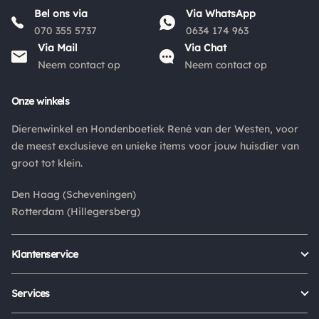
Bel ons via
Via WhatsApp
070 355 5737
0634 174 963
Via Mail
Via Chat
Neem contact op
Neem contact op
Onze winkels
Dierenwinkel en Hondenboetiek René van der Westen, voor
de meest exclusieve en unieke items voor jouw huisdier van
groot tot klein.
Den Haag (Scheveningen)
Rotterdam (Hillegersberg)
Klantenservice
Bestellen
Verzenden & bezorgen
Services
Retour aanmelden
Garantie