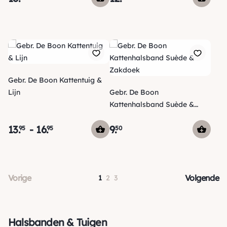
Gebr. De Boon Kattentuig &
Lijn
Gebr. De Boon
Kattenhalsband Suède &
Zakdoek
13
.
-
16
.
9
.
95
95
50
Vorige
Volgende
1
2
3
Halsbanden & Tuigen