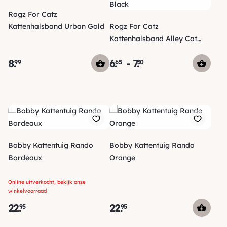
Rogz For Catz
Kattenhalsband Urban Gold
Rogz For Catz
Kattenhalsband Alley Cat
Black
8
.
6
.
-
7
.
99
65
30
Bobby Kattentuig Rando
Bobby Kattentuig Rando
Bordeaux
Orange
Online uitverkocht, bekijk onze
winkelvoorraad
22
.
22
.
95
95