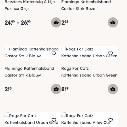
Beeztees Kattentuig & Lijn
Flamingo Kattenhalsband
Parinca Grijs
Castor Strik Roze
24
.
-
26
.
2
.
99
99
95
Flamingo Kattenhalsband
Rogz For Catz
Castor Strik Blauw
Kattenhalsband Urban Green
2
.
8
.
95
99