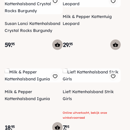
Milk & Pepper Kattentuig
Susan Lanci Kattenhalsband
Leopard
Crystal Rocks Burgundy
59
.
29
.
95
95
Milk & Pepper
Lief! Kattenhalsband Strik
Kattenhalsband Igunia
Girls
Online uitverkocht, bekijk onze
winkelvoorraad
18
.
7
.
95
95