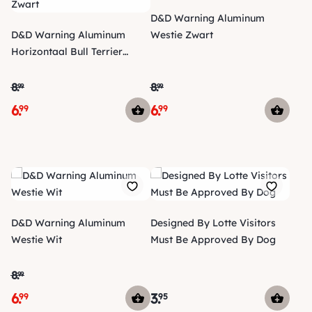
D&D Warning Aluminum
D&D Warning Aluminum
Westie Zwart
Horizontaal Bull Terrier
Zwart
8
.
8
.
99
99
6
.
6
.
99
99
D&D Warning Aluminum
Designed By Lotte Visitors
Westie Wit
Must Be Approved By Dog
8
.
99
6
.
3
.
99
95