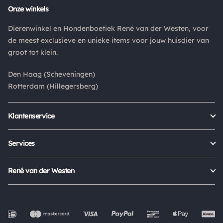
Onze winkels
Dierenwinkel en Hondenboetiek René van der Westen, voor
de meest exclusieve en unieke items voor jouw huisdier van
groot tot klein.
Den Haag (Scheveningen)
Rotterdam (Hillegersberg)
Klantenservice
Bestellen
Verzenden & bezorgen
Services
Retour aanmelden
Garantie
Veelgestelde vragen
Orders Europe
René van der Westen
Status bestelling
Algemene voorwaarden
Over ons
Mijn account
Privacy Policy
Onze winkels
Cookies
Openingstijden
Werken bij