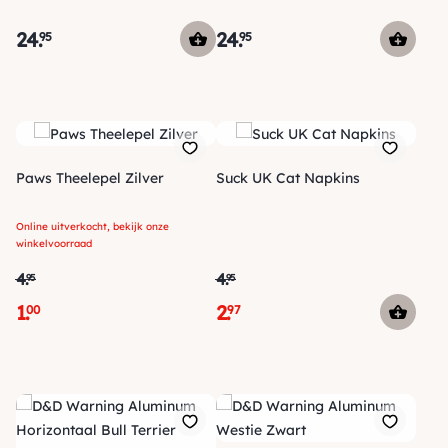
24
.
24
.
95
95
Paws Theelepel Zilver
Suck UK Cat Napkins
Online uitverkocht, bekijk onze
winkelvoorraad
4
.
4
.
95
95
1
.
2
.
00
97