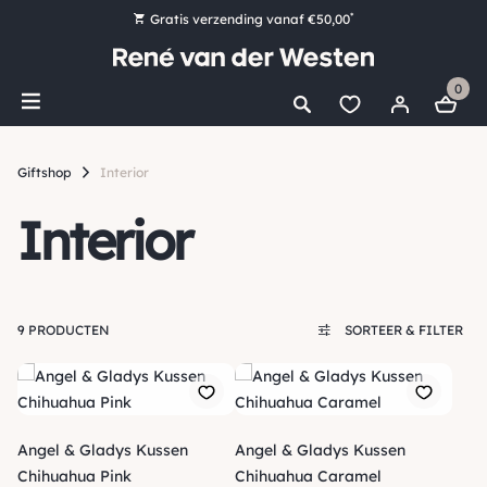
*
Gratis verzending vanaf €50,00
Bestel nu, betaal later met Klarna
0
Ruim 16.000 artikelen op voorraad
Maandag voor 15:00 uur besteld, dezelfde dag verzonden!
Giftshop
Interior
Ruim 44 jaar kennis en ervaring
Interior
9 PRODUCTEN
SORTEER & FILTER
Angel & Gladys Kussen
Angel & Gladys Kussen
Chihuahua Pink
Chihuahua Caramel