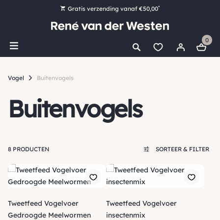
*
Gratis verzending vanaf €50,00
Bestel nu, betaal later met Klarna
0
Ruim 16.000 artikelen op voorraad
Maandag voor 15:00 uur besteld, dezelfde dag verzonden!
Vogel
Buitenvogels
Ruim 44 jaar kennis en ervaring
Buitenvogels
8 PRODUCTEN
SORTEER & FILTER
Tweetfeed Vogelvoer
Tweetfeed Vogelvoer
Gedroogde Meelwormen
insectenmix