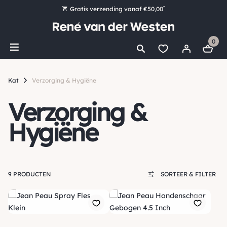
*
Gratis verzending vanaf €50,00
Bestel nu, betaal later met Klarna
0
Ruim 16.000 artikelen op voorraad
Morgen voor 15:00 uur besteld, dezelfde dag verzonden!
Kat
Verzorging & Hygiëne
Ruim 44 jaar kennis en ervaring
Verzorging &
Hygiëne
9 PRODUCTEN
SORTEER & FILTER