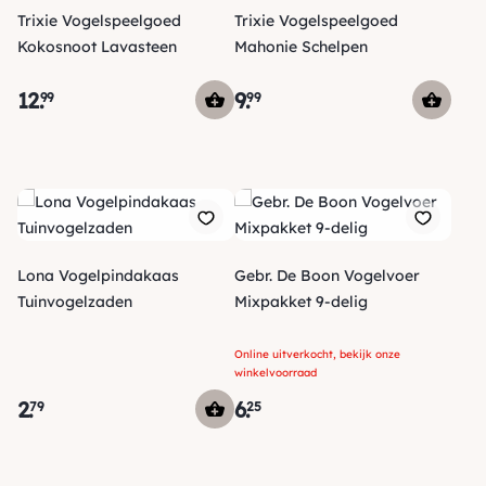
Trixie Vogelspeelgoed
Trixie Vogelspeelgoed
Kokosnoot Lavasteen
Mahonie Schelpen
12
.
9
.
99
99
Lona Vogelpindakaas
Gebr. De Boon Vogelvoer
Tuinvogelzaden
Mixpakket 9-delig
Online uitverkocht, bekijk onze
winkelvoorraad
2
.
6
.
79
25