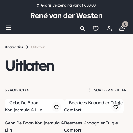
*
Gratis verzending vanaf €50,00
Bestel nu, betaal later met Klarna
0
Ruim 16.000 artikelen op voorraad
Maandag voor 15:00 uur besteld, dezelfde dag verzonden!
Knaagdier
Uitlaten
Ruim 44 jaar kennis en ervaring
Uitlaten
3 PRODUCTEN
SORTEER & FILTER
Gebr. De Boon Konijnentuig &
Beeztees Knaagdier Tuigje
Lijn
Comfort