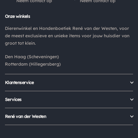
Neem contact op
Neem contact op
Onze winkels
Dierenwinkel en Hondenboetiek René van der Westen, voor
de meest exclusieve en unieke items voor jouw huisdier van
groot tot klein.
Den Haag (Scheveningen)
Rotterdam (Hillegersberg)
Klantenservice
Bestellen
Verzenden & bezorgen
Services
Retour aanmelden
Garantie
Veelgestelde vragen
Orders Europe
René van der Westen
Status bestelling
Algemene voorwaarden
Over ons
Mijn account
Privacy Policy
Onze winkels
Cookies
Openingstijden