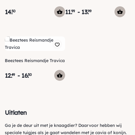
14
.
11
.
-
13
.
50
99
99
Beeztees Reismandje Travica
12
.
-
16
.
49
50
Uitlaten
Ga je de deur uit met je knaagdier? Daarvoor hebben wij
speciale tuigjes als je gaat wandelen met je cavia of konijn.