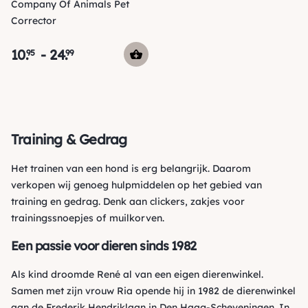
Company Of Animals Pet
Corrector
10
.
-
24
.
95
99
Training & Gedrag
Het trainen van een hond is erg belangrijk. Daarom
verkopen wij genoeg
hulpmiddelen
op het gebied van
training en gedrag. Denk aan
clickers
,
zakjes voor
trainingssnoepjes
of
muilkorven
.
Een passie voor dieren sinds 1982
Als kind droomde René al van een eigen dierenwinkel.
Samen met zijn vrouw Ria opende hij in 1982 de dierenwinkel
aan de Frederik Hendriklaan in Den Haag-Scheveningen. In