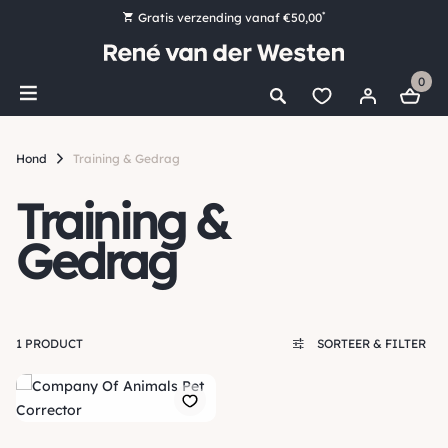
*
Gratis verzending vanaf €50,00
Bestel nu, betaal later met Klarna
0
Ruim 16.000 artikelen op voorraad
Voor 15:00 uur besteld, vandaag nog verzonden!
Hond
Training & Gedrag
Ruim 44 jaar kennis en ervaring
Training &
Gedrag
1 PRODUCT
SORTEER & FILTER