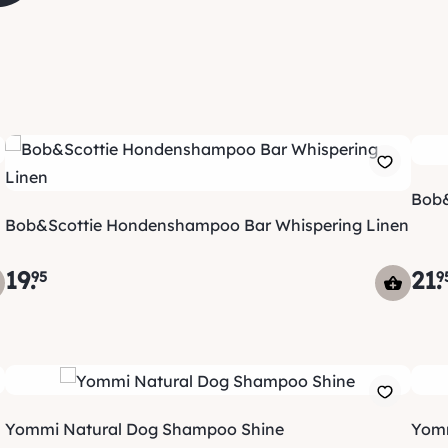
Bob&
Bob&Scottie Hondenshampoo Bar Whispering Linen
19
.
21
.
95
9
Yommi Natural Dog Shampoo Shine
Yomm