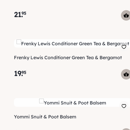
21
.
95
Frenky Lewis Conditioner Green Tea & Bergamot
19
.
95
Yommi Snuit & Poot Balsem