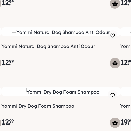
12
.
12
.
99
9
Yommi Natural Dog Shampoo Anti Odour
Yomm
12
.
12
.
99
9
Yommi Dry Dog Foam Shampoo
Yomm
12
.
19
.
99
9