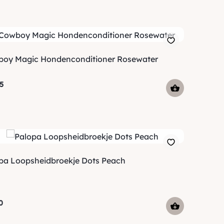
oy Magic Hondenconditioner Rosewater
5
pa Loopsheidbroekje Dots Peach
0