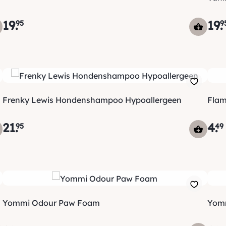
19
.
19
.
95
9
Frenky Lewis Hondenshampoo Hypoallergeen
Flam
21
.
4
.
95
49
Yommi Odour Paw Foam
Yomm