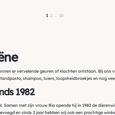
1
2
…
10
ëne
kunnen er vervelende geuren of klachten ontstaan. Bij ons v
tandpasta
,
shampoo
,
luiers
,
loopsheidbroekjes
en nog veel
inds 1982
l. Samen met zijn vrouw Ria opende hij in 1982 de dierenw
oegd en sinds 2 jaar hebben wij ook een prachtige winkel