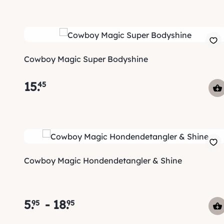
Cowboy Magic Super Bodyshine
15
.
45
Cowboy Magic Hondendetangler & Shine
5
.
-
18
.
95
95