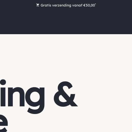
*
Gratis verzending vanaf €50,00
Bestel nu, betaal later met Klarna
Ruim 16.000 artikelen op voorraad
Voor 15:00 uur besteld, vandaag nog verzonden!
Ruim 44 jaar kennis en ervaring
ing &
e