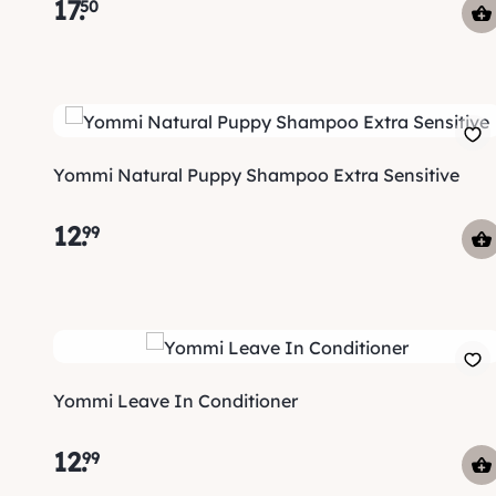
17
.
50
Yommi Natural Puppy Shampoo Extra Sensitive
12
.
99
Yommi Leave In Conditioner
12
.
99