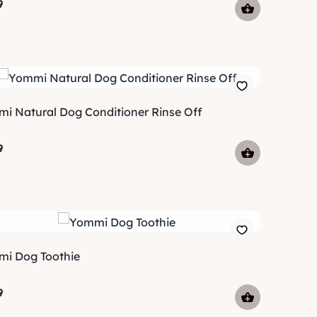
9
i Natural Dog Conditioner Rinse Off
9
i Dog Toothie
9