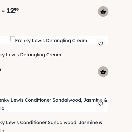
-
12
.
99
ky Lewis Detangling Cream
5
ky Lewis Conditioner Sandalwood, Jasmine &
la