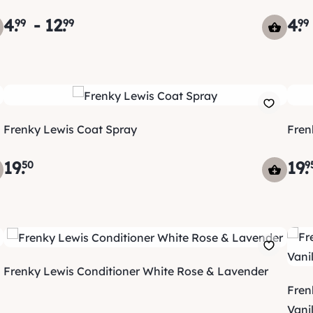
4
.
-
12
.
4
.
99
99
99
Frenky Lewis Coat Spray
Fren
19
.
19
.
50
9
Frenky Lewis Conditioner White Rose & Lavender
Fren
Vanil