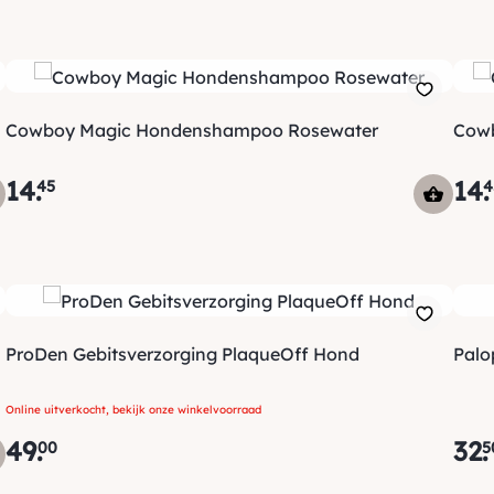
Cowboy Magic Hondenshampoo Rosewater
Cowb
14
.
14
.
45
4
ProDen Gebitsverzorging PlaqueOff Hond
Palo
Online uitverkocht, bekijk onze winkelvoorraad
49
.
32
.
00
5