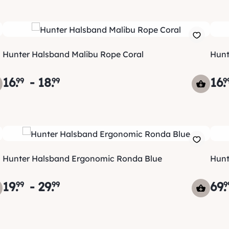
Hunter Halsband Malibu Rope Coral
Hunt
16
.
-
18
.
16
.
99
99
9
Hunter Halsband Ergonomic Ronda Blue
Hunt
19
.
-
29
.
69
.
99
99
9