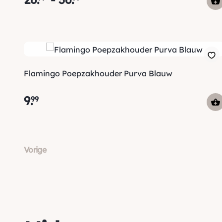
Flamingo Poepzakhouder Purva Blauw
9
.
99
Vorige