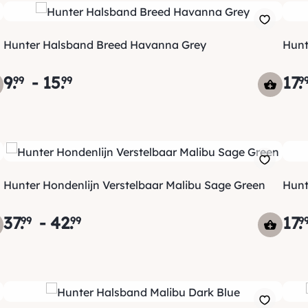
Hunter Halsband Breed Havanna Grey
Hunt
9
.
-
15
.
17
.
99
99
9
Hunter Hondenlijn Verstelbaar Malibu Sage Green
Hunt
37
.
-
42
.
17
.
99
99
9