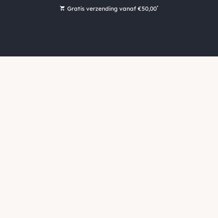
*
Gratis verzending vanaf €50,00
Bestel nu, betaal later met Klarna
Ruim 16.000 artikelen op voorraad
Morgen voor 15:00 uur besteld, dezelfde dag verzonden!
Ruim 44 jaar kennis en ervaring