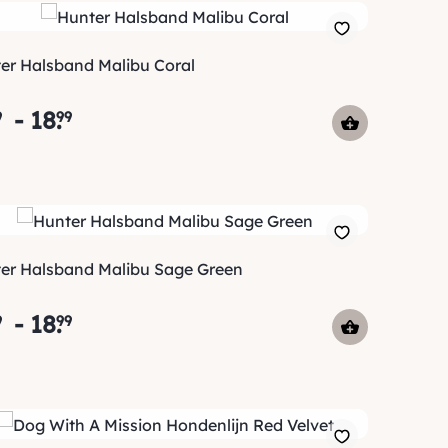
er Halsband Malibu Coral
-
18
.
9
99
er Halsband Malibu Sage Green
-
18
.
9
99