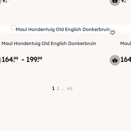
Maul Hondentuig Old English Donkerbruin
Maul
164
.
-
199
.
16
99
99
1
2
…
46