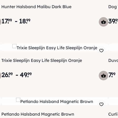
Hunter Halsband Malibu Dark Blue
Dog 
17
.
-
18
.
39
.
99
99
9
Trixie Sleeplijn Easy Life Sleeplijn Oranje
Duvo
26
.
-
49
.
7
.
99
99
99
Petlando Halsband Magnetic Brown
Curl