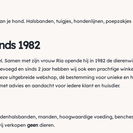
van je hond.
Halsbanden
,
tuigjes
,
hondenlijnen
,
poepzakjes
inds 1982
l. Samen met zijn vrouw Ria opende hij in 1982 de dierenw
oegd en sinds 2 jaar hebben wij ook een prachtige winkel
ze uitgebreide webshop, dé bestemming voor unieke en h
et advies en aandacht voor iedere klant en huisdier.
ndenhalsbanden, manden, hoogwaardige voeding, benches,
wij verkopen
geen
dieren.