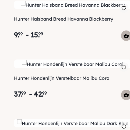
Hunter Halsband Breed Havanna Blackberry
9
.
-
15
.
99
99
Hunter Hondenlijn Verstelbaar Malibu Coral
37
.
-
42
.
99
99