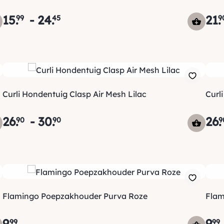
15
.
-
24
.
21
.
99
45
9
Curli Hondentuig Clasp Air Mesh Lilac
Curl
26
.
-
30
.
26
.
90
90
9
Flamingo Poepzakhouder Purva Roze
Flam
9
.
9
.
99
99