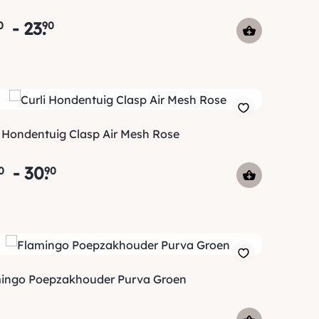
-
23
.
0
90
i Hondentuig Clasp Air Mesh Rose
-
30
.
0
90
ingo Poepzakhouder Purva Groen