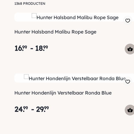
1368 PRODUCTEN
Hunter Halsband Malibu Rope Sage
16
.
-
18
.
99
99
Hunter Hondenlijn Verstelbaar Ronda Blue
24
.
-
29
.
99
99