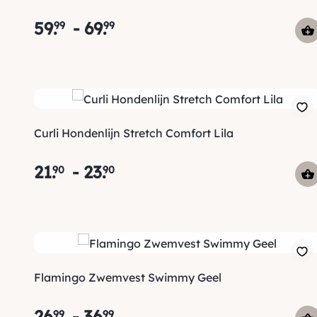
59
.
-
69
.
99
99
Curli Hondenlijn Stretch Comfort Lila
21
.
-
23
.
90
90
Flamingo Zwemvest Swimmy Geel
26
.
-
36
.
99
99