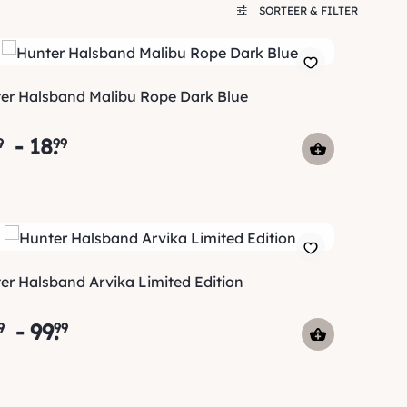
SORTEER & FILTER
er Halsband Malibu Rope Dark Blue
-
18
.
9
99
er Halsband Arvika Limited Edition
-
99
.
9
99