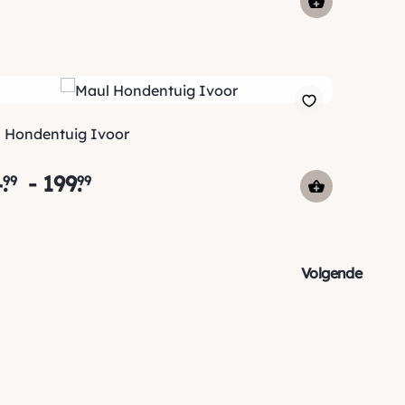
 Hondentuig Ivoor
4
.
-
199
.
99
99
Volgende