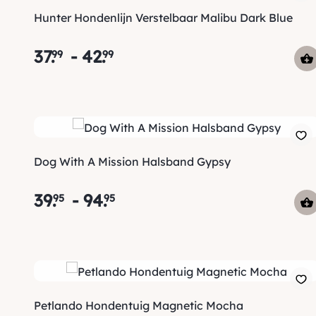
Hunter Hondenlijn Verstelbaar Malibu Dark Blue
37
.
-
42
.
99
99
Dog With A Mission Halsband Gypsy
39
.
-
94
.
95
95
Petlando Hondentuig Magnetic Mocha