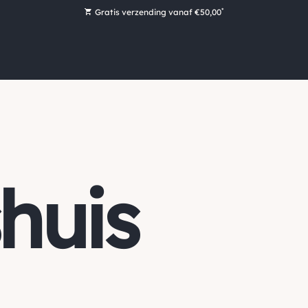
*
Gratis verzending vanaf €50,00
Bestel nu, betaal later met Klarna
Ruim 16.000 artikelen op voorraad
Voor 15:00 uur besteld, vandaag nog verzonden!
Ruim 44 jaar kennis en ervaring
huis