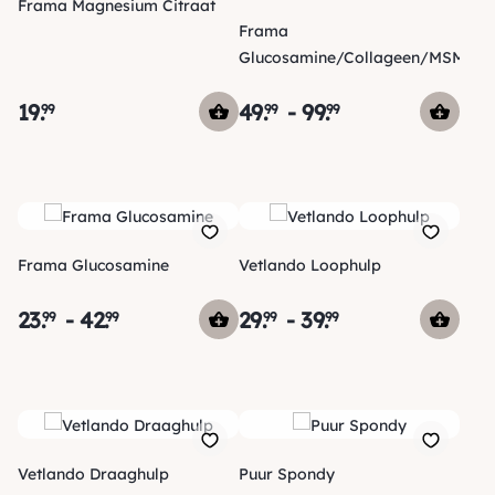
Frama Magnesium Citraat
Frama
Glucosamine/Collageen/MSM
19
.
49
.
-
99
.
99
99
99
Frama Glucosamine
Vetlando Loophulp
23
.
-
42
.
29
.
-
39
.
99
99
99
99
Vetlando Draaghulp
Puur Spondy