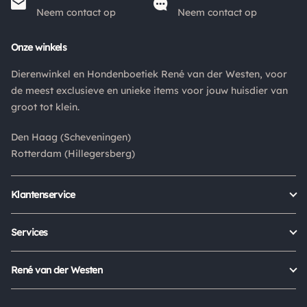
Neem contact op
Neem contact op
Onze winkels
Dierenwinkel en Hondenboetiek René van der Westen, voor
de meest exclusieve en unieke items voor jouw huisdier van
groot tot klein.
Den Haag (Scheveningen)
Rotterdam (Hillegersberg)
Klantenservice
Bestellen
Verzenden & bezorgen
Services
Retour aanmelden
Garantie
Veelgestelde vragen
Orders Europe
René van der Westen
Status bestelling
Algemene voorwaarden
Over ons
Mijn account
Privacy Policy
Onze winkels