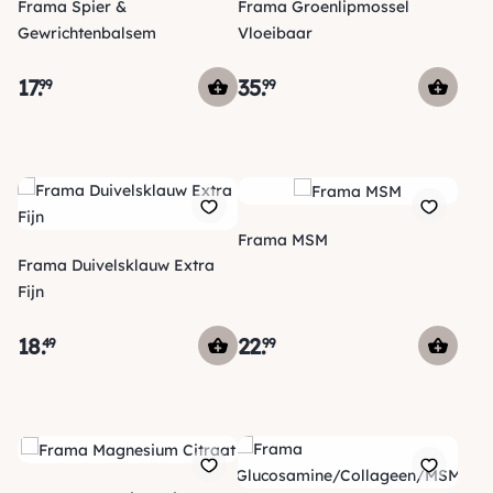
Frama Spier &
Frama Groenlipmossel
Gewrichtenbalsem
Vloeibaar
17
.
35
.
99
99
Frama MSM
Frama Duivelsklauw Extra
Fijn
18
.
22
.
49
99