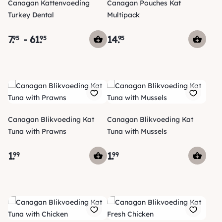
Canagan Kattenvoeding
Canagan Pouches Kat
Turkey Dental
Multipack
7
.
-
61
.
14
.
95
95
95
Canagan Blikvoeding Kat
Canagan Blikvoeding Kat
Tuna with Prawns
Tuna with Mussels
1
.
1
.
99
99