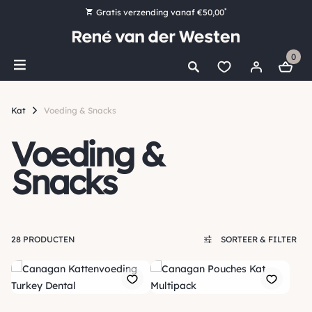
*
Gratis verzending vanaf €50,00
Bestel nu, betaal later met Klarna
0
Ruim 16.000 artikelen op voorraad
Morgen voor 15:00 uur besteld, dezelfde dag verzonden!
Kat
Voeding & Snacks
Ruim 44 jaar kennis en ervaring
Voeding &
Snacks
28 PRODUCTEN
SORTEER & FILTER