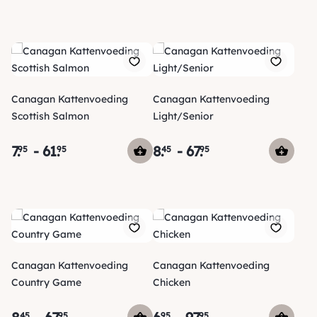
Canagan Kattenvoeding
Canagan Kattenvoeding
Scottish Salmon
Light/Senior
7
.
-
61
.
8
.
-
67
.
95
95
45
95
Canagan Kattenvoeding
Canagan Kattenvoeding
Country Game
Chicken
45
95
95
95