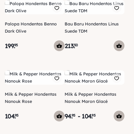
Palopa Hondentas Benno
Bau Baru Hondentas Linus
Dark Olive
Suede TDM
199
.
213
.
95
50
Milk & Pepper Hondentas
Milk & Pepper Hondentas
Nanouk Rose
Nanouk Maron Glacé
104
.
94
.
-
104
.
95
95
95