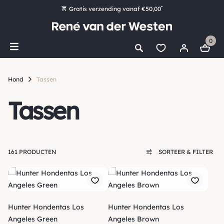
*
Gratis verzending vanaf €50,00
Bestel nu, betaal later met Klarna
0
Ruim 16.000 artikelen op voorraad
Voor 15:00 uur besteld, vandaag nog verzonden!
Hond
Tassen
Ruim 44 jaar kennis en ervaring
Tassen
161 PRODUCTEN
SORTEER & FILTER
Hunter Hondentas Los
Hunter Hondentas Los
Angeles Green
Angeles Brown