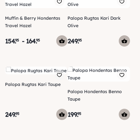
Muffin & Berry Hondentas
Palopa Rugtas Kari Dark
Travel Hazel
Olive
154
.
-
164
.
249
.
95
95
95
Palopa Rugtas Kari Taupe
Palopa Hondentas Benno
Taupe
249
.
199
.
95
95