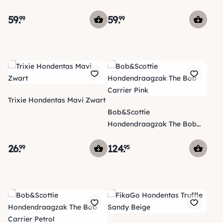
59
.
59
.
99
99
Trixie Hondentas Mavi Zwart
Bob&Scottie
Hondendraagzak The Bob
Carrier Pink
26
.
124
.
99
95