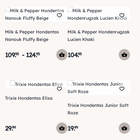
Milk & Pepper Hondentas
Milk & Pepper Hondenrugzak
Nanouk Fluffy Beige
Lucien Khaki
109
.
-
124
.
104
.
95
95
95
Trixie Hondentas Elisa
Trixie Hondentas Junior Soft
Roze
29
.
19
.
99
99