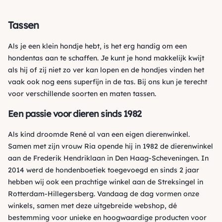
Tassen
Als je een klein hondje hebt, is het erg handig om een
hondentas
aan te schaffen. Je kunt je hond makkelijk kwijt
als hij of zij niet zo ver kan lopen en de hondjes vinden het
vaak ook nog eens superfijn in de tas. Bij ons kun je terecht
voor
verschillende soorten
en maten tassen.
Een passie voor dieren sinds 1982
Als kind droomde René al van een eigen dierenwinkel.
Samen met zijn vrouw Ria opende hij in 1982 de dierenwinkel
aan de Frederik Hendriklaan in Den Haag-Scheveningen. In
2014 werd de hondenboetiek toegevoegd en sinds 2 jaar
hebben wij ook een prachtige winkel aan de Streksingel in
Rotterdam-Hillegersberg. Vandaag de dag vormen onze
winkels, samen met deze uitgebreide webshop, dé
bestemming voor unieke en hoogwaardige producten voor