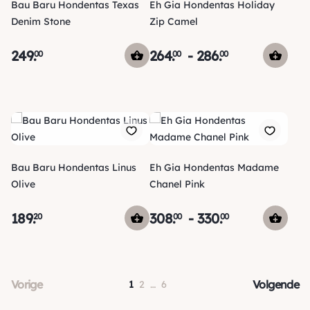
Bau Baru Hondentas Texas
Eh Gia Hondentas Holiday
Denim Stone
Zip Camel
249
.
264
.
-
286
.
00
00
00
Bau Baru Hondentas Linus
Eh Gia Hondentas Madame
Olive
Chanel Pink
189
.
308
.
-
330
.
20
00
00
Vorige
Volgende
1
2
…
6