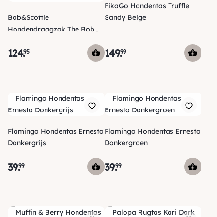
FikaGo Hondentas Truffle
Bob&Scottie
Sandy Beige
Hondendraagzak The Bob
Carrier Petrol
124
.
149
.
95
99
Flamingo Hondentas Ernesto
Flamingo Hondentas Ernesto
Donkergrijs
Donkergroen
39
.
39
.
99
99