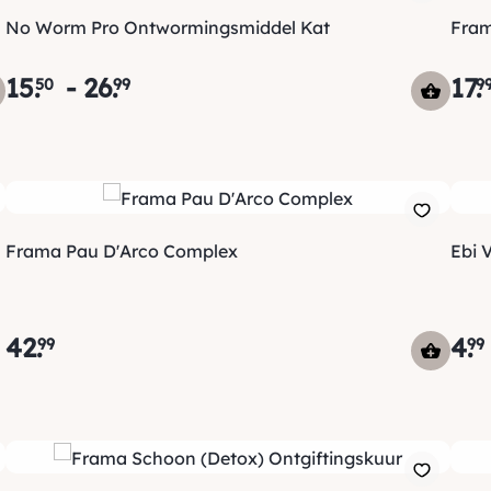
No Worm Pro Ontwormingsmiddel Kat
Fram
15
.
-
26
.
17
.
50
99
9
Frama Pau D'Arco Complex
Ebi 
42
.
4
.
99
99