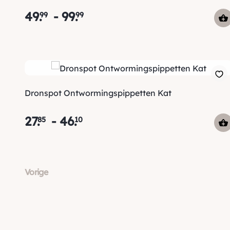
49
.
-
99
.
99
99
Dronspot Ontwormingspippetten Kat
27
.
-
46
.
85
10
Vorige