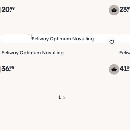
20
.
23
.
99
9
Feliway Optimum Navulling
Feli
36
.
41
.
95
5
1
2