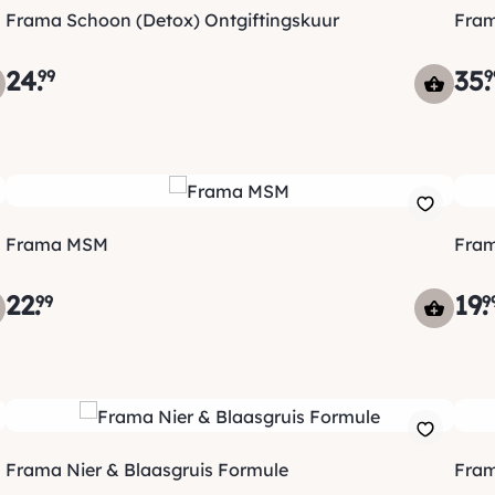
Frama Schoon (Detox) Ontgiftingskuur
Fram
24
.
35
.
99
9
Frama MSM
Fram
22
.
19
.
99
9
Frama Nier & Blaasgruis Formule
Fram