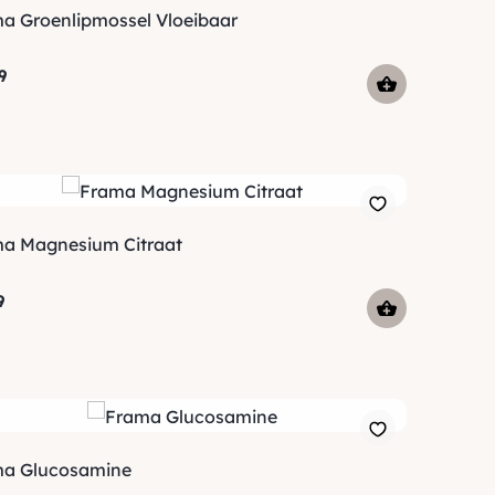
a Groenlipmossel Vloeibaar
9
a Magnesium Citraat
9
a Glucosamine