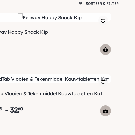
SORTEER & FILTER
way Happy Snack Kip
AdTab Vlooien & Tekenmiddel Kauwtabletten Kat
-
32
.
5
60