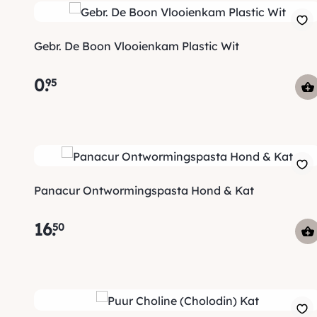
Gebr. De Boon Vlooienkam Plastic Wit
0
.
95
Panacur Ontwormingspasta Hond & Kat
16
.
50