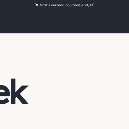
*
Gratis verzending vanaf €50,00
Bestel nu, betaal later met Klarna
Ruim 16.000 artikelen op voorraad
Maandag voor 15:00 uur besteld, dezelfde dag verzonden!
Ruim 44 jaar kennis en ervaring
ek