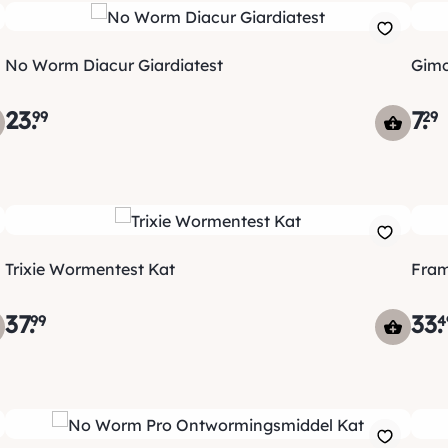
No Worm Diacur Giardiatest
Gimc
23
.
7
.
99
29
Trixie Wormentest Kat
Fram
37
.
33
.
99
4