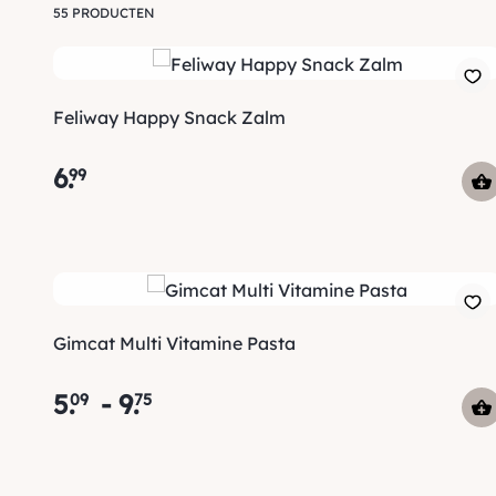
55 PRODUCTEN
Feliway Happy Snack Zalm
6
.
99
Gimcat Multi Vitamine Pasta
5
.
-
9
.
09
75