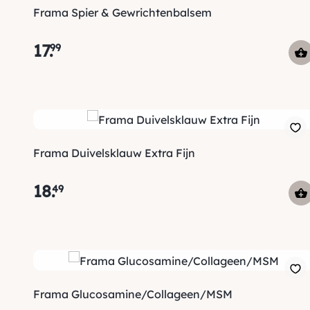
Frama Spier & Gewrichtenbalsem
17
.
99
Frama Duivelsklauw Extra Fijn
18
.
49
Frama Glucosamine/Collageen/MSM