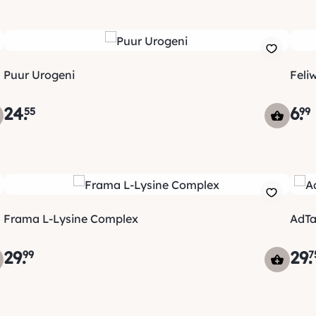
Puur Urogeni
Feli
24
.
6
.
55
99
Frama L-Lysine Complex
29
.
29
.
99
7