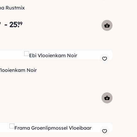
a Rustmix
-
25
.
9
99
Vlooienkam Noir