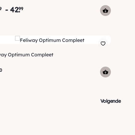
-
42
.
9
99
way Optimum Compleet
0
Volgende