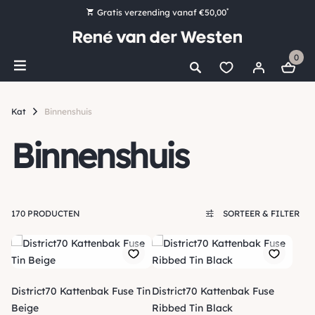
*
Gratis verzending vanaf €50,00
Bestel nu, betaal later met Klarna
0
Ruim 16.000 artikelen op voorraad
Maandag voor 15:00 uur besteld, dezelfde dag verzonden!
Kat
Binnenshuis
Ruim 44 jaar kennis en ervaring
Binnenshuis
170 PRODUCTEN
SORTEER & FILTER
District70 Kattenbak Fuse Tin
District70 Kattenbak Fuse
Beige
Ribbed Tin Black