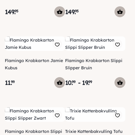
149
.
149
.
95
95
Flamingo Krabkarton Jamie
Flamingo Krabkarton Slippi
Kubus
Slipper Bruin
11
.
10
.
-
19
.
99
99
99
Flamingo Krabkarton Slippi
Trixie Kattenbakvulling Tofu