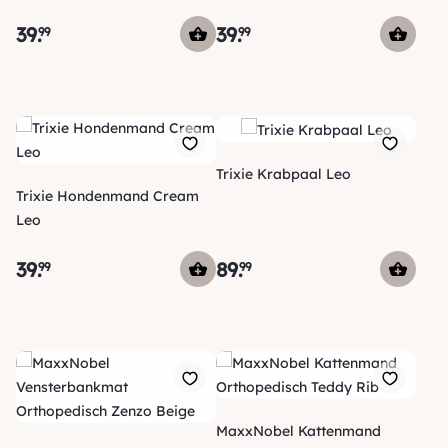
39
.
39
.
99
99
Trixie Krabpaal Leo
Trixie Hondenmand Cream
Leo
39
.
89
.
99
99
MaxxNobel Kattenmand