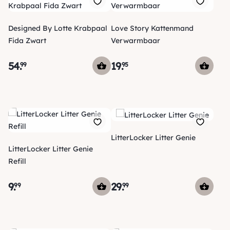
Designed By Lotte Krabpaal
Love Story Kattenmand
Fida Zwart
Verwarmbaar
54
.
19
.
99
95
LitterLocker Litter Genie
LitterLocker Litter Genie
Refill
9
.
29
.
99
99