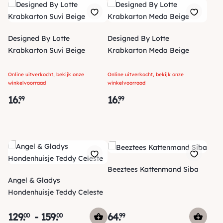
Designed By Lotte
Designed By Lotte
Krabkarton Suvi Beige
Krabkarton Meda Beige
Online uitverkocht, bekijk onze
Online uitverkocht, bekijk onze
winkelvoorraad
winkelvoorraad
16
.
16
.
99
99
Beeztees Kattenmand Siba
Angel & Gladys
Hondenhuisje Teddy Celeste
129
.
-
159
.
64
.
00
00
99