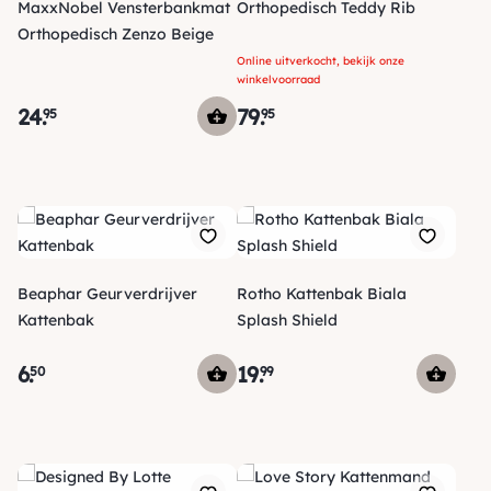
MaxxNobel Vensterbankmat
Orthopedisch Teddy Rib
Orthopedisch Zenzo Beige
Online uitverkocht, bekijk onze
winkelvoorraad
24
.
79
.
95
95
Beaphar Geurverdrijver
Rotho Kattenbak Biala
Kattenbak
Splash Shield
6
.
19
.
50
99