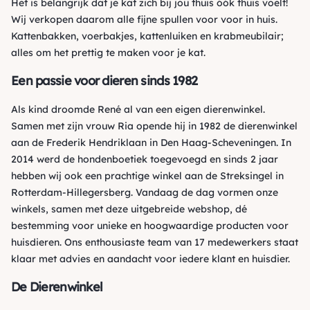
Het is belangrijk dat je kat zich bij jou thuis óók thuis voelt!
Wij verkopen daarom alle fijne spullen voor voor in huis.
Kattenbakken
,
voerbakjes
,
kattenluiken
en
krabmeubilair
;
alles om het prettig te maken voor je kat.
Een passie voor dieren sinds 1982
Als kind droomde René al van een eigen dierenwinkel.
Samen met zijn vrouw Ria opende hij in 1982 de dierenwinkel
aan de Frederik Hendriklaan in Den Haag-Scheveningen. In
2014 werd de hondenboetiek toegevoegd en sinds 2 jaar
hebben wij ook een prachtige winkel aan de Streksingel in
Rotterdam-Hillegersberg. Vandaag de dag vormen onze
winkels, samen met deze uitgebreide webshop, dé
bestemming voor unieke en hoogwaardige producten voor
huisdieren. Ons enthousiaste team van 17 medewerkers staat
klaar met advies en aandacht voor iedere klant en huisdier.
De Dierenwinkel