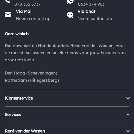
070 355 5737
0634 174 963
Via Mail
Via Chat
Neem contact op
Neem contact op
Onze winkels
Dierenwinkel en Hondenboetiek René van der Westen, voor
de meest exclusieve en unieke items voor jouw huisdier van
groot tot klein.
Den Haag (Scheveningen)
Rotterdam (Hillegersberg)
Klantenservice
Bestellen
Verzenden & bezorgen
Services
Retour aanmelden
Garantie
Veelgestelde vragen
Orders Europe
René van der Westen
Status bestelling