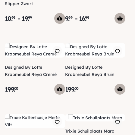
Slipper Zwart
10
.
-
19
.
9
.
-
16
.
99
99
99
99
Designed By Lotte
Designed By Lotte
Krabmeubel Reya Cremé
Krabmeubel Reya Bruin
199
.
199
.
00
00
Trixie Schuilplaats Mara