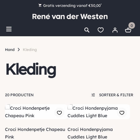
*
Gratis verzending vanaf €50,00
Bestel nu, betaal later met Klarna
0
Ruim 16.000 artikelen op voorraad
Maandag voor 15:00 uur besteld, dezelfde dag verzonden!
Hond
Kleding
Ruim 44 jaar kennis en ervaring
Kleding
20 PRODUCTEN
SORTEER & FILTER
Croci Hondenpetje Chapeau
Croci Hondenpyjama
Pink
Cuddles Light Blue