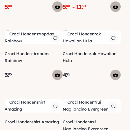
5
.
5
.
-
11
.
00
00
50
Croci Hondenstropdas
Croci Hondenrok Hawaiian
Rainbow
Hula
3
.
4
.
95
95
Croci Hondenshirt Amazing
Croci Hondentrui
Maglioncino Evergreen