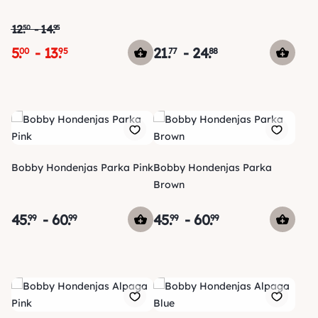
12
.
-
14
.
50
95
5
.
-
13
.
21
.
-
24
.
00
95
77
88
Bobby Hondenjas Parka Pink
Bobby Hondenjas Parka
Brown
45
.
-
60
.
45
.
-
60
.
99
99
99
99