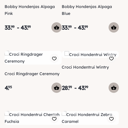
Bobby Hondenjas Alpaga
Bobby Hondenjas Alpaga
Pink
Blue
33
.
-
43
.
33
.
-
43
.
99
99
99
99
Croci Hondentrui Wintry
Croci Ringdrager Ceremony
4
.
28
.
-
43
.
95
99
99