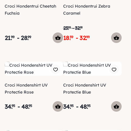
Croci Hondentrui Cheetah
Croci Hondentrui Zebra
Fuchsia
Caramel
23
.
-
32
.
99
99
21
.
-
28
.
18
.
-
32
.
99
99
59
99
Croci Hondenshirt UV
Croci Hondenshirt UV
Protectie Rose
Protectie Blue
34
.
-
48
.
34
.
-
48
.
95
95
95
95