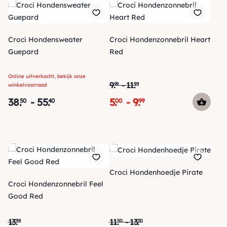
Croci Hondensweater
Croci Hondenzonnebril Heart
Guepard
Red
Online uitverkocht, bekijk onze
9
.
-
11
.
99
99
winkelvoorraad
38
.
-
55
.
5
.
-
9
.
50
40
00
99
Croci Hondenhoedje Pirate
Croci Hondenzonnebril Feel
Good Red
13
.
11
.
-
13
.
99
50
50