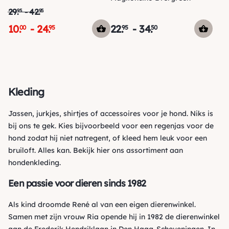
29
.
-
42
.
95
95
10
.
-
24
.
22
.
-
34
.
00
95
95
50
Kleding
Jassen
,
jurkjes
,
shirtjes
of
accessoires
voor je hond. Niks is
bij ons te gek. Kies bijvoorbeeld voor een
regenjas
voor de
hond zodat hij niet natregent, of kleed hem leuk voor een
bruiloft
. Alles kan. Bekijk hier ons assortiment aan
hondenkleding.
Een passie voor dieren sinds 1982
Als kind droomde René al van een eigen dierenwinkel.
Samen met zijn vrouw Ria opende hij in 1982 de dierenwinkel