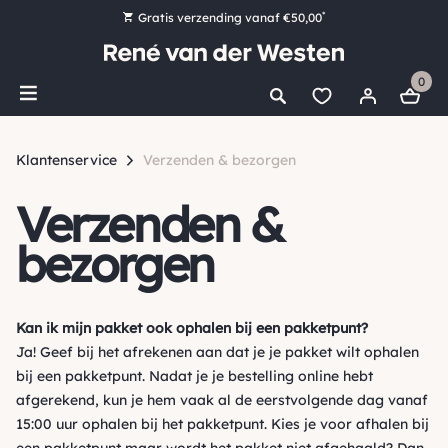
*
Gratis verzending vanaf €50,00
Bestel nu, betaal later met Klarna
0
Ruim 16.000 artikelen op voorraad
Voor 15:00 uur besteld, vandaag nog verzonden!
Klantenservice
Verzenden & bezorgen
Ruim 44 jaar kennis en ervaring
Verzenden &
bezorgen
Kan ik mijn pakket ook ophalen bij een pakketpunt?
Ja! Geef bij het afrekenen aan dat je je pakket wilt ophalen
bij een pakketpunt. Nadat je je bestelling online hebt
afgerekend, kun je hem vaak al de eerstvolgende dag vanaf
15:00 uur ophalen bij het pakketpunt. Kies je voor afhalen bij