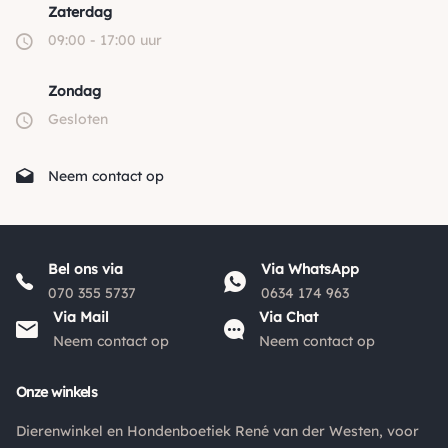
Zaterdag
09:00 - 17:00 uur
Zondag
Gesloten
Neem contact op
Bel ons via
Via WhatsApp
070 355 5737
0634 174 963
Via Mail
Via Chat
Neem contact op
Neem contact op
Onze winkels
Dierenwinkel en Hondenboetiek René van der Westen, voor