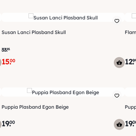
Susan Lanci Plasband Skull
Flam
33
.
95
15
.
12
.
00
9
Puppia Plasband Egon Beige
Pupp
19
.
19
.
00
0