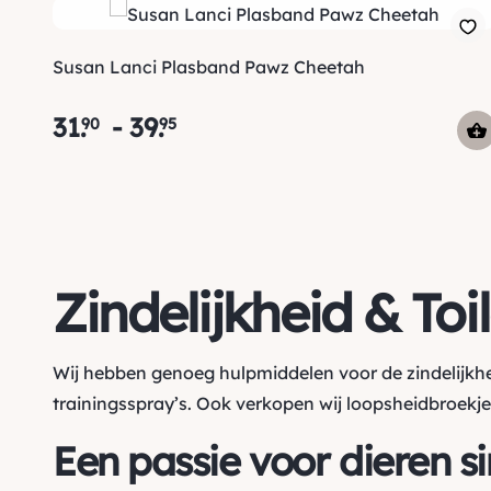
Susan Lanci Plasband Pawz Cheetah
31
.
-
39
.
90
95
Zindelijkheid & Toil
Wij hebben genoeg hulpmiddelen voor de zindelijkhei
trainingsspray’s. Ook verkopen wij loopsheidbroekje
Een passie voor dieren s