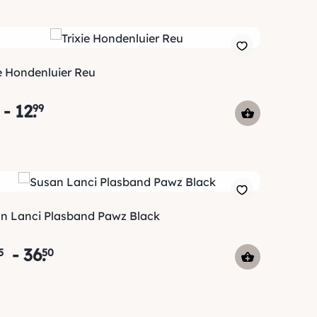
ie Hondenluier Reu
-
12
.
99
n Lanci Plasband Pawz Black
-
36
.
5
50