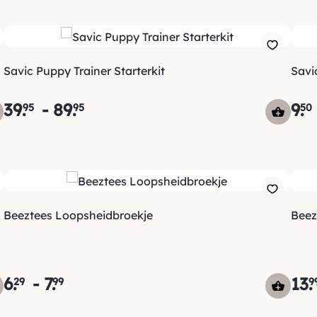
Savic Puppy Trainer Starterkit
Savi
39
.
-
89
.
9
.
95
95
50
Beeztees Loopsheidbroekje
Beez
6
.
-
7
.
13
.
29
99
9