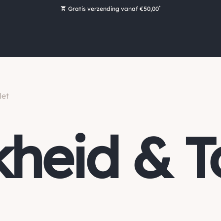
*
Gratis verzending vanaf €50,00
Bestel nu, betaal later met Klarna
Ruim 16.000 artikelen op voorraad
Maandag voor 15:00 uur besteld, dezelfde dag verzonden!
Ruim 44 jaar kennis en ervaring
let
kheid & To