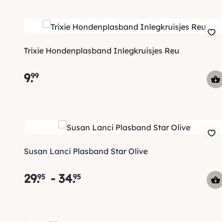
Trixie Hondenplasband Inlegkruisjes Reu
9
.
99
Susan Lanci Plasband Star Olive
29
.
-
34
.
95
95