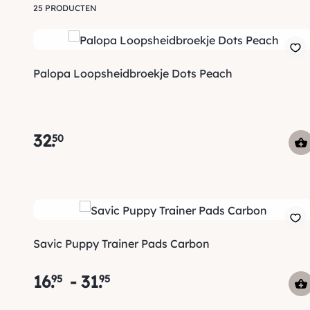
25 PRODUCTEN
Palopa Loopsheidbroekje Dots Peach
32
.
50
Savic Puppy Trainer Pads Carbon
16
.
-
31
.
95
95