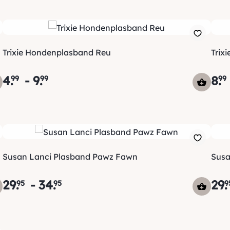
Trixie Hondenplasband Reu
Trix
4
.
-
9
.
8
.
99
99
99
Susan Lanci Plasband Pawz Fawn
Susa
29
.
-
34
.
29
.
95
95
9