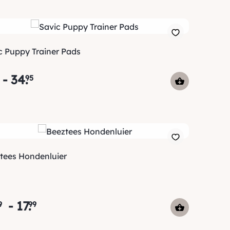
c Puppy Trainer Pads
-
34
.
95
tees Hondenluier
-
17
.
9
99