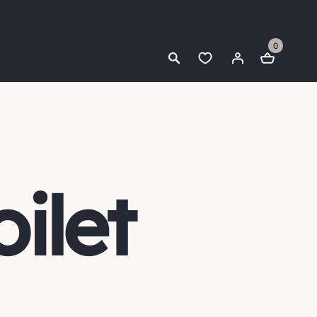
0
ilet