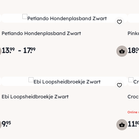
Petlando Hondenplasband Zwart
Pink
13
.
-
17
.
18
.
99
99
0
Ebi Loopsheidbroekje Zwart
Croc
Online 
9
.
11
.
95
8