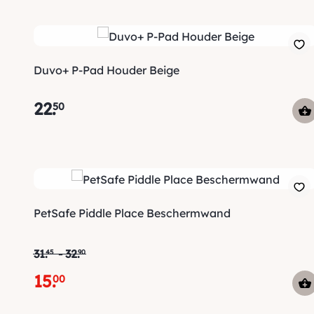
Duvo+ P-Pad Houder Beige
22
.
50
PetSafe Piddle Place Beschermwand
31
.
-
32
.
45
90
15
.
00