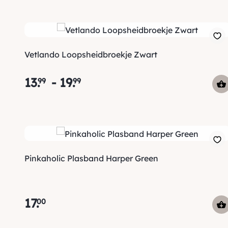
Vetlando Loopsheidbroekje Zwart
13
.
-
19
.
99
99
Pinkaholic Plasband Harper Green
17
.
00