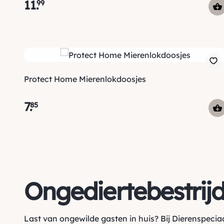
11
.
99
Protect Home Mierenlokdoosjes
7
.
85
Ongediertebestrij
Last van ongewilde gasten in huis? Bij Dierenspecia