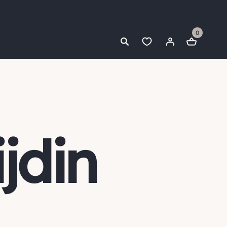
0
jdin