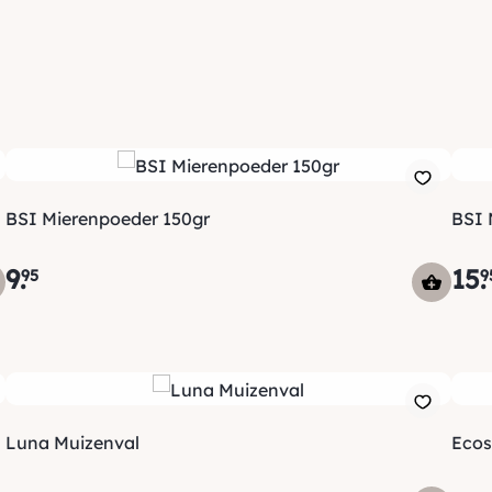
BSI Mierenpoeder 150gr
BSI 
9
.
15
.
95
9
Luna Muizenval
Ecos