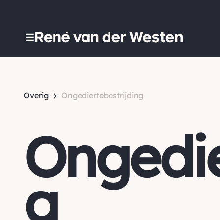
Overig
Ongediertebestrijding
Ongedie
g