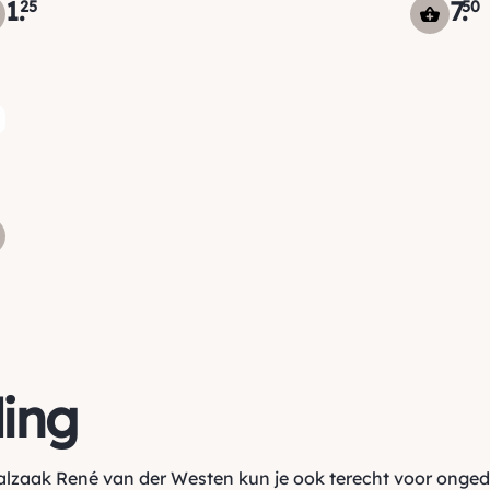
1
.
7
.
25
50
ding
alzaak René van der Westen kun je ook terecht voor ongedie