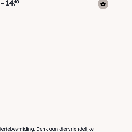
-
14
.
40
rtebestrijding. Denk aan diervriendelijke