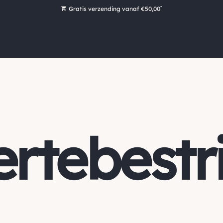
*
Gratis verzending vanaf €50,00
Bestel nu, betaal later met Klarna
Ruim 16.000 artikelen op voorraad
Maandag voor 15:00 uur besteld, dezelfde dag verzonden!
Ruim 44 jaar kennis en ervaring
rtebestri