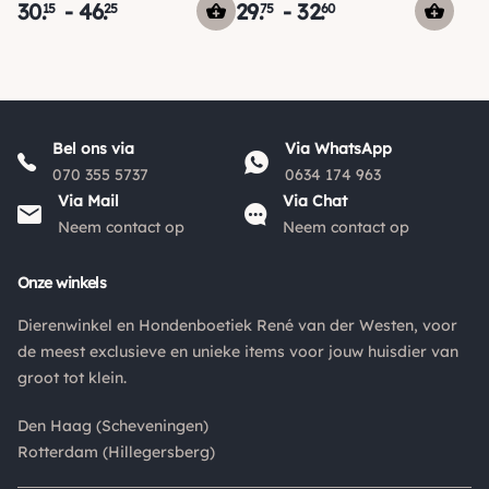
30
.
-
46
.
29
.
-
32
.
15
25
75
60
Bel ons via
Via WhatsApp
070 355 5737
0634 174 963
Via Mail
Via Chat
Neem contact op
Neem contact op
Onze winkels
Dierenwinkel en Hondenboetiek René van der Westen, voor
de meest exclusieve en unieke items voor jouw huisdier van
groot tot klein.
Den Haag (Scheveningen)
Rotterdam (Hillegersberg)