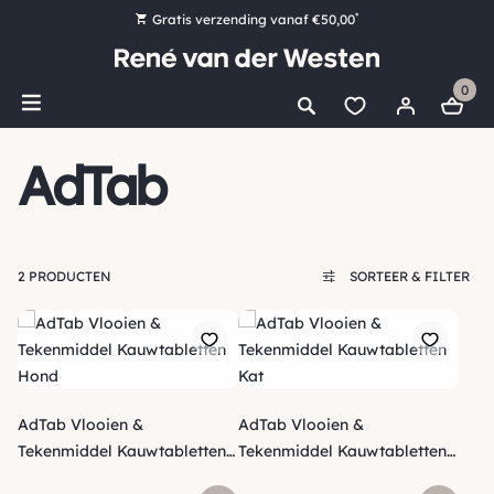
*
Gratis verzending vanaf €50,00
Bestel nu, betaal later met Klarna
0
Ruim 16.000 artikelen op voorraad
Maandag voor 15:00 uur besteld, dezelfde dag verzonden!
AdTab
Ruim 44 jaar kennis en ervaring
2 PRODUCTEN
SORTEER & FILTER
AdTab Vlooien &
AdTab Vlooien &
Tekenmiddel Kauwtabletten
Tekenmiddel Kauwtabletten
Hond
Kat