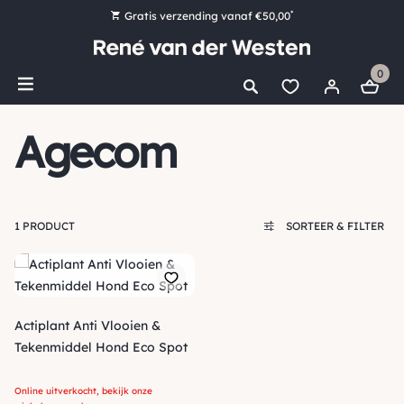
*
Gratis verzending vanaf €50,00
Bestel nu, betaal later met Klarna
0
Ruim 16.000 artikelen op voorraad
Maandag voor 15:00 uur besteld, dezelfde dag verzonden!
Agecom
Ruim 44 jaar kennis en ervaring
1 PRODUCT
SORTEER & FILTER
Actiplant Anti Vlooien &
Tekenmiddel Hond Eco Spot
Online uitverkocht, bekijk onze