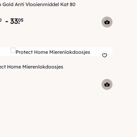
o Gold Anti Vlooienmiddel Kat 80
-
33
.
0
05
ect Home Mierenlokdoosjes