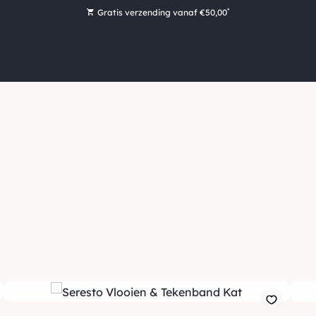
*
Gratis verzending vanaf €50,00
Bestel nu, betaal later met Klarna
Ruim 16.000 artikelen op voorraad
Maandag voor 15:00 uur besteld, dezelfde dag verzonden!
Ruim 44 jaar kennis en ervaring