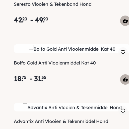
Seresto Vlooien & Tekenband Hond
42
.
-
49
.
20
90
Bolfo Gold Anti Vlooienmiddel Kat 40
18
.
-
31
.
75
35
Advantix Anti Vlooien & Tekenmiddel Hond