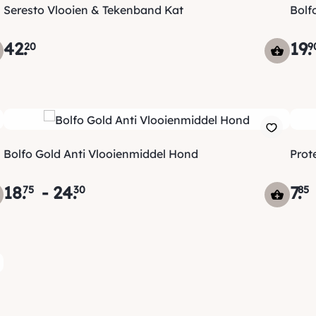
Seresto Vlooien & Tekenband Kat
Bolf
42
.
19
.
20
9
Bolfo Gold Anti Vlooienmiddel Hond
Prot
18
.
-
24
.
7
.
75
30
85