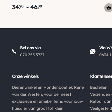
34
.
-
46
.
90
00
Bel ons via
Via W
070 355 5737
0634 1
Onze winkels
Klantenser
Dierenwinkel en Hondenboetiek René
Bestellen
van der Westen, voor de meest
Verzenden 
exclusieve en unieke items voor jouw
Retour aa
huisdier van groot tot klein.
Veelgestel