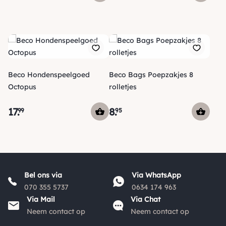
Beco Hondenspeelgoed
Beco Bags Poepzakjes 8
Octopus
rolletjes
17
.
8
.
99
95
Bel ons via
Via WhatsApp
070 355 5737
0634 174 963
Via Mail
Via Chat
Neem contact op
Neem contact op