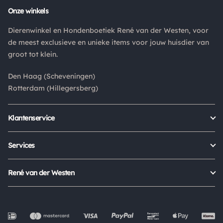
Onze winkels
Dierenwinkel en Hondenboetiek René van der Westen, voor
de meest exclusieve en unieke items voor jouw huisdier van
groot tot klein.
Den Haag (Scheveningen)
Rotterdam (Hillegersberg)
Klantenservice
Bestellen
Verzenden & bezorgen
Services
Retour aanmelden
Garantie
Veelgestelde vragen
Orders Europe
René van der Westen
Status bestelling
Algemene voorwaarden
Over ons
Mijn account
Privacy Policy
Onze winkels
Cookies
Openingstijden
Werken bij