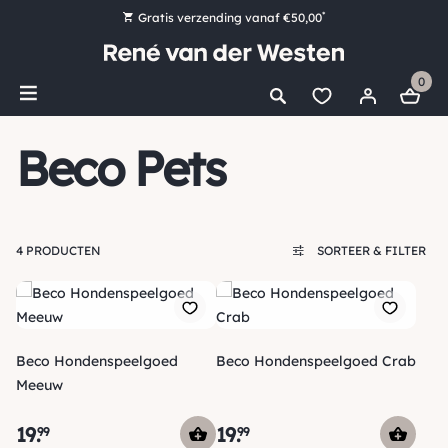
*
Gratis verzending vanaf €50,00
Bestel nu, betaal later met Klarna
0
Ruim 16.000 artikelen op voorraad
Voor 15:00 uur besteld, vandaag nog verzonden!
Beco Pets
Ruim 44 jaar kennis en ervaring
4 PRODUCTEN
SORTEER & FILTER
Beco Hondenspeelgoed
Beco Hondenspeelgoed Crab
Meeuw
19
.
19
.
99
99