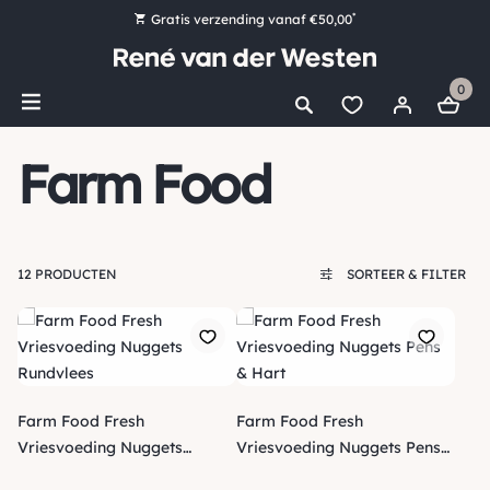
*
Gratis verzending vanaf €50,00
Bestel nu, betaal later met Klarna
0
Ruim 16.000 artikelen op voorraad
Voor 15:00 uur besteld, vandaag nog verzonden!
Farm Food
Ruim 44 jaar kennis en ervaring
12 PRODUCTEN
SORTEER & FILTER
Farm Food Fresh
Farm Food Fresh
Vriesvoeding Nuggets
Vriesvoeding Nuggets Pens
Rundvlees
& Hart