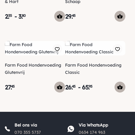
& Hart
Schaap
2
.
-
3
.
29
.
35
80
45
Farm Food Hondenvoeding
Farm Food Hondenvoeding
Glutenvrij
Classic
27
.
26
.
-
65
.
45
45
95
Bel ons via
Via WhatsApp
070 355 5737
0634 174 963