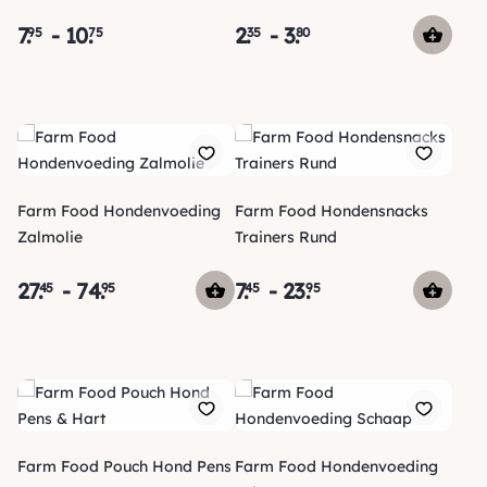
7
.
-
10
.
2
.
-
3
.
95
75
35
80
Farm Food Hondenvoeding
Farm Food Hondensnacks
Zalmolie
Trainers Rund
27
.
-
74
.
7
.
-
23
.
45
95
45
95
Farm Food Pouch Hond Pens
Farm Food Hondenvoeding