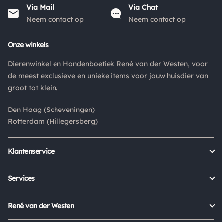
Via Mail
Via Chat
Neem contact op
Neem contact op
Onze winkels
Dierenwinkel en Hondenboetiek René van der Westen, voor
de meest exclusieve en unieke items voor jouw huisdier van
groot tot klein.
Den Haag (Scheveningen)
Rotterdam (Hillegersberg)
Klantenservice
Bestellen
Verzenden & bezorgen
Services
Retour aanmelden
Garantie
Veelgestelde vragen
Orders Europe
René van der Westen
Status bestelling
Algemene voorwaarden
Over ons
Mijn account