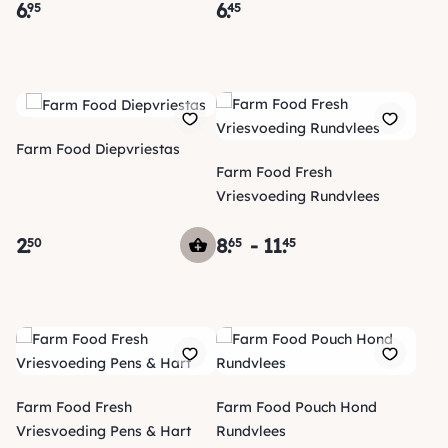
6
.
6
.
95
45
Farm Food Diepvriestas
Farm Food Fresh
Vriesvoeding Rundvlees
2
.
8
.
-
11
.
50
65
45
Farm Food Fresh
Farm Food Pouch Hond
Vriesvoeding Pens & Hart
Rundvlees