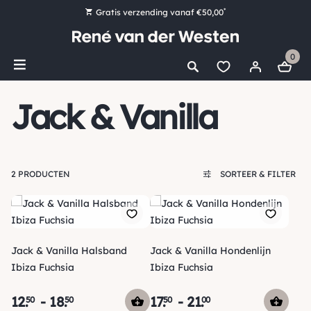
*
Gratis verzending vanaf €50,00
Bestel nu, betaal later met Klarna
0
Ruim 16.000 artikelen op voorraad
Maandag voor 15:00 uur besteld, dezelfde dag verzonden!
Jack & Vanilla
Ruim 44 jaar kennis en ervaring
2 PRODUCTEN
SORTEER & FILTER
Jack & Vanilla Halsband
Jack & Vanilla Hondenlijn
Ibiza Fuchsia
Ibiza Fuchsia
12
.
-
18
.
17
.
-
21
.
50
50
50
00