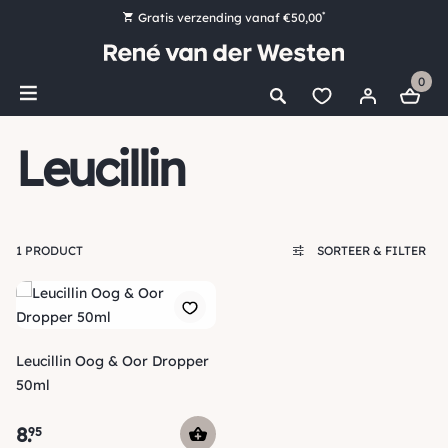
*
Gratis verzending vanaf €50,00
Bestel nu, betaal later met Klarna
0
Ruim 16.000 artikelen op voorraad
Morgen voor 15:00 uur besteld, dezelfde dag verzonden!
Leucillin
Ruim 44 jaar kennis en ervaring
1 PRODUCT
SORTEER & FILTER
Leucillin Oog & Oor Dropper
50ml
8
.
95