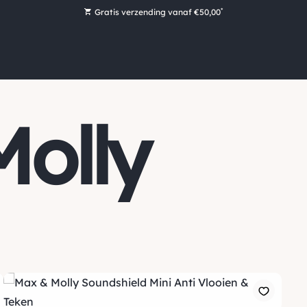
*
Gratis verzending vanaf €50,00
Bestel nu, betaal later met Klarna
Ruim 16.000 artikelen op voorraad
Maandag voor 15:00 uur besteld, dezelfde dag verzonden!
Ruim 44 jaar kennis en ervaring
olly