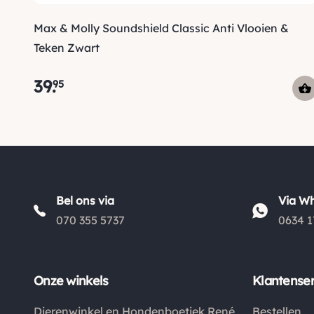
Max & Molly Soundshield Classic Anti Vlooien &
Teken Zwart
39
.
95
Bel ons via
Via W
070 355 5737
0634 1
Onze winkels
Klantenser
Dierenwinkel en Hondenboetiek René
Bestellen