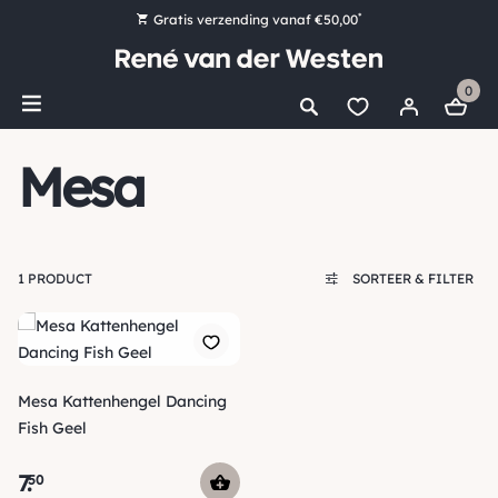
*
Gratis verzending vanaf €50,00
Bestel nu, betaal later met Klarna
0
Ruim 16.000 artikelen op voorraad
Maandag voor 15:00 uur besteld, dezelfde dag verzonden!
Mesa
Ruim 44 jaar kennis en ervaring
1 PRODUCT
SORTEER & FILTER
Mesa Kattenhengel Dancing
Fish Geel
7
.
50