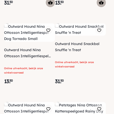
31
.
13
.
50
50
Outward Hound Snackbal
Outward Hound Nina
Snuffle 'n Treat
Ottosson Intelligentiespel
Dog Tornado Small
Online uitverkocht, bekijk onze
winkelvoorraad
Online uitverkocht, bekijk onze
winkelvoorraad
13
.
31
.
50
50