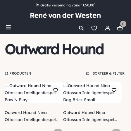
*
Gratis verzending vanaf €50,00
Bestel nu, betaal later met Klarna
0
Ruim 16.000 artikelen op voorraad
Voor 15:00 uur besteld, vandaag nog verzonden!
Outward Hound
Ruim 44 jaar kennis en ervaring
21 PRODUCTEN
SORTEER & FILTER
Outward Hound Nina
Outward Hound Nina
Ottosson Intelligentiespel
Ottosson Intelligentiespel
Paw N Play
Dog Brick Small