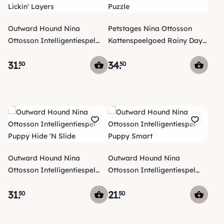
Outward Hound Nina
Petstages Nina Ottosson
Ottosson Intelligentiespel
Kattenspeelgoed Rainy Day
Lickin' Layers
Puzzle
31
.
34
.
50
50
Outward Hound Nina
Outward Hound Nina
Ottosson Intelligentiespel
Ottosson Intelligentiespel
Puppy Hide 'N Slide
Puppy Smart
31
.
21
.
50
50