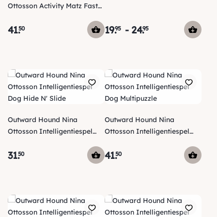
Ottosson Activity Matz Fast
Food Fun
41
.
19
.
-
24
.
50
95
95
Outward Hound Nina
Outward Hound Nina
Ottosson Intelligentiespel
Ottosson Intelligentiespel
Dog Hide N' Slide
Dog Multipuzzle
31
.
41
.
50
50