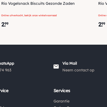
Rio Vogelsnack Biscuits Gezonde Zaden
Rio 
Online uitverkocht, bekijk onze winkelvoorraad
Online 
2
.
2
.
99
99
hatsApp
Via Mail
74 963
Neem contact op
vice
Services
Garantie