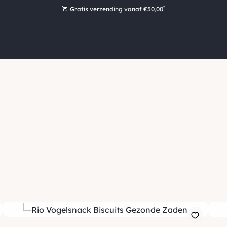
*
Gratis verzending vanaf €50,00
Bestel nu, betaal later met Klarna
Ruim 16.000 artikelen op voorraad
Voor 15:00 uur besteld, vandaag nog verzonden!
Ruim 44 jaar kennis en ervaring