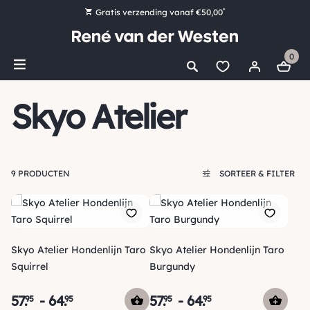
*
Gratis verzending vanaf €50,00
Bestel nu, betaal later met Klarna
0
Ruim 16.000 artikelen op voorraad
Maandag voor 15:00 uur besteld, dezelfde dag verzonden!
Skyo Atelier
Ruim 44 jaar kennis en ervaring
9 PRODUCTEN
SORTEER & FILTER
Skyo Atelier Hondenlijn Taro
Skyo Atelier Hondenlijn Taro
Squirrel
Burgundy
57
.
-
64
.
57
.
-
64
.
95
95
95
95