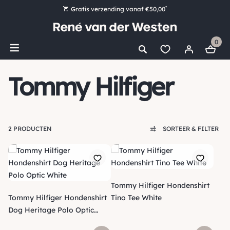
*
Gratis verzending vanaf €50,00
Bestel nu, betaal later met Klarna
0
Ruim 16.000 artikelen op voorraad
Maandag voor 15:00 uur besteld, dezelfde dag verzonden!
Tommy Hilfiger
Ruim 44 jaar kennis en ervaring
2 PRODUCTEN
SORTEER & FILTER
Tommy Hilfiger Hondenshirt
Tommy Hilfiger Hondenshirt
Tino Tee White
Dog Heritage Polo Optic
White