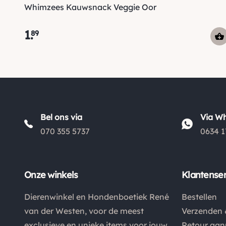
Whimzees Kauwsnack Veggie Oor
1
.
89
Bel ons via
Via W
070 355 5737
0634 1
Onze winkels
Klantenser
Dierenwinkel en Hondenboetiek René
Bestellen
van der Westen, voor de meest
Verzenden 
exclusieve en unieke items voor jouw
Retour aa