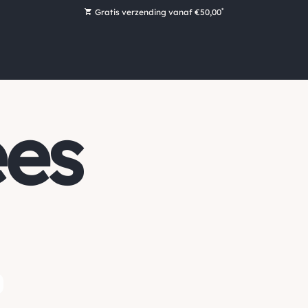
*
Gratis verzending vanaf €50,00
Bestel nu, betaal later met Klarna
Ruim 16.000 artikelen op voorraad
Morgen voor 15:00 uur besteld, dezelfde dag verzonden!
Ruim 44 jaar kennis en ervaring
es