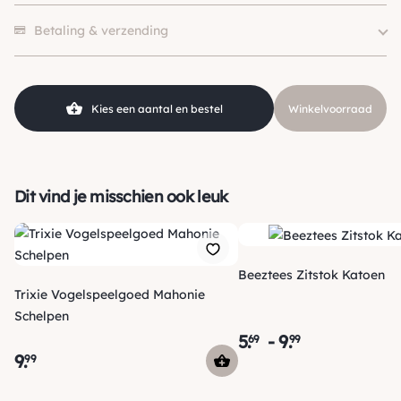
SKU
210000005044
Er zijn nog geen beoordelingen.
Betaling & verzending
Kies een aantal en bestel
Winkelvoorraad
Dit vind je misschien ook leuk
Beeztees Zitstok Katoen
Trixie Vogelspeelgoed Mahonie
Schelpen
5
.
-
9
.
69
99
9
.
99