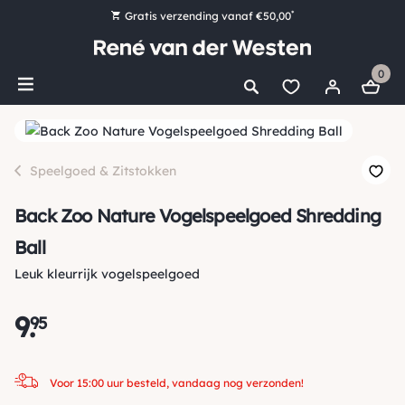
*
Gratis verzending vanaf €50,00
Bestel nu, betaal later met Klarna
0
Ruim 16.000 artikelen op voorraad
Voor 15:00 uur besteld, vandaag nog verzonden!
Ruim 44 jaar kennis en ervaring
Speelgoed & Zitstokken
Back Zoo Nature Vogelspeelgoed Shredding
Ball
Leuk kleurrijk vogelspeelgoed
9
.
95
Voor 15:00 uur besteld, vandaag nog verzonden!