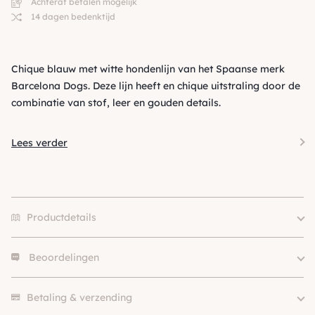
Achteraf betalen mogelijk
14 dagen bedenktijd
Chique blauw met witte hondenlijn van het Spaanse merk
Barcelona Dogs. Deze lijn heeft en chique uitstraling door de
combinatie van stof, leer en gouden details.
Lees verder
Productdetails
Beoordelingen
Hondgrootte
Klein (0 – 10kg)
Kleur
Wit, Blauw
Er zijn nog geen beoordelingen.
Materiaal
Leer, Stof
Betaling & verzending
Merk
Barcelona Dogs