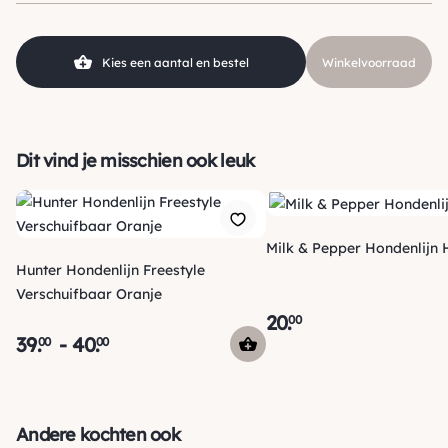
SKU
210000013567
Kies een aantal en bestel
Winkelvoorraad
Dit vind je misschien ook leuk
Milk & Pepper Hondenlijn
Hunter Hondenlijn Freestyle
Verschuifbaar Oranje
20
.
00
39
.
-
40
.
00
00
Verzending
Voor 15:00 uur besteld, vandaag nog verzonden! Je ontvangt
Andere kochten ook
een track & trace code van ons zodat je je pakketje kan