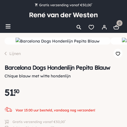
*
Gratis verzending vanaf €50,00
Bestel nu, betaal later met Klarna
0
Ruim 16.000 artikelen op voorraad
Voor 15:00 uur besteld, vandaag nog verzonden!
Ruim 44 jaar kennis en ervaring
Lijnen
Barcelona Dogs Hondenlijn Pepita Blauw
Chique blauw met witte hondenlijn
51
.
50
Voor 15:00 uur besteld, vandaag nog verzonden!
*
Gratis verzending vanaf €50,00