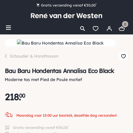
*
Gratis verzending vanaf €50,00
Bestel nu, betaal later met Klarna
0
Ruim 16.000 artikelen op voorraad
Maandag voor 15:00 uur besteld, dezelfde dag verzonden!
Ruim 44 jaar kennis en ervaring
Schouder & Handtassen
Bau Baru Hondentas Annalisa Eco Black
Moderne tas met Pied de Poule motief
218
.
00
Maandag voor 15:00 uur besteld, dezelfde dag verzonden!
*
Gratis verzending vanaf €50,00