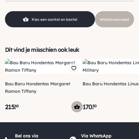
Kies een aantal en bestel
Winkelvoorraad
Dit vind je misschien ook leuk
Bau Baru Hondentas Margaret
Bau Baru Hondentas Linus 
Ramon Tiffany
215
.
170
.
60
50
Verzending
Maandag voor 15:00 uur besteld, dezelfde dag verzonden!
Bel ons via
Via WhatsApp
Je ontvangt een track & trace code van ons zodat je je