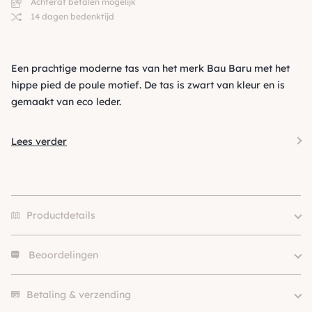
Achteraf betalen mogelijk
14 dagen bedenktijd
Een prachtige moderne tas van het merk Bau Baru met het
hippe pied de poule motief. De tas is zwart van kleur en is
gemaakt van eco leder.
Lees verder
Productdetails
Beoordelingen
Hondgrootte
Klein (0 – 10kg)
Kleur
Zwart
Er zijn nog geen beoordelingen.
Merk
Bau Baru
Betaling & verzending
SKU
210000023706