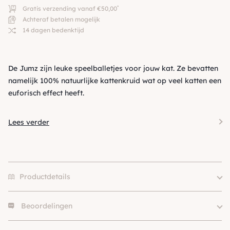
*
Gratis verzending vanaf €50,00
Achteraf betalen mogelijk
14 dagen bedenktijd
De Jumz zijn leuke speelballetjes voor jouw kat. Ze bevatten
namelijk 100% natuurlijke kattenkruid wat op veel katten een
euforisch effect heeft.
Lees verder
Productdetails
Beoordelingen
Merk
Beeztees
SKU
210000029175
Er zijn nog geen beoordelingen.