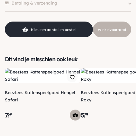
Betaling & verzending
Kies een aantal en bestel
Winkelvoorraad
Dit vind je misschien ook leuk
Beeztees Kattenspeelgoed Hengel
Beeztees Kattenspeelgoed 
Safari
Roxy
7
.
5
.
69
79
Verzending