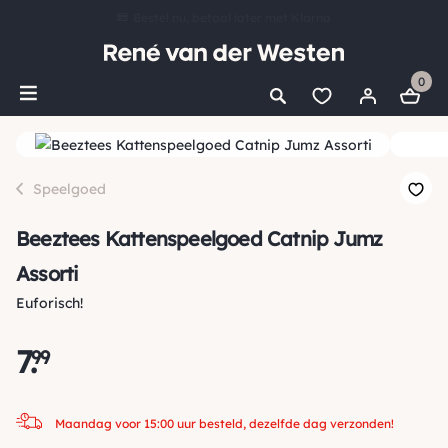
Bestel nu, betaal later met Klarna
Ruim 16.000 artikelen op voorraad
0
Maandag voor 15:00 uur besteld, dezelfde dag verzonden!
Ruim 44 jaar kennis en ervaring
*
Gratis verzending vanaf €50,00
Speelgoed
Beeztees Kattenspeelgoed Catnip Jumz
Assorti
Euforisch!
7
.
99
Maandag voor 15:00 uur besteld, dezelfde dag verzonden!