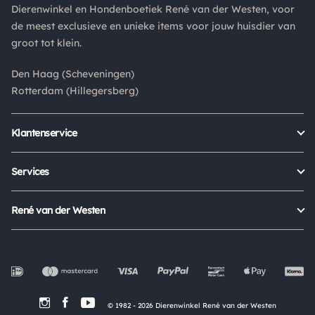
Dierenwinkel en Hondenboetiek René van der Westen, voor
Is een product dat je besteld hebt niet naar wens? Dan kan je
de meest exclusieve en unieke items voor jouw huisdier van
het product altijd retourneren binnen 14 dagen. De
groot tot klein.
retourkosten bedragen € 6.75 en zijn voor eigen rekening.
Kies bij het retourneren altijd voor "alleen huisadres",
Den Haag (Scheveningen)
pakketten die bij een pakketpunt worden geleverd halen wij
Rotterdam (Hillegersberg)
niet af.
Klantenservice
Bestellen
Verzenden & bezorgen
Services
Retour aanmelden
Garantie
Veelgestelde vragen
Orders Europe
René van der Westen
Status bestelling
Algemene voorwaarden
Over ons
Mijn account
Privacy Policy
Onze winkels
Cookies
Openingstijden
Werken bij
Evenementen
© 1982 - 2026 Dierenwinkel René van der Westen
In de Media