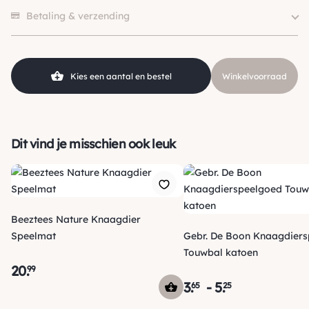
Er zijn nog geen beoordelingen.
Betaling & verzending
Kies een aantal en bestel
Winkelvoorraad
Dit vind je misschien ook leuk
Beeztees Nature Knaagdier
Speelmat
Gebr. De Boon Knaagdier
Touwbal katoen
20
.
99
3
.
-
5
.
65
25
Verzending