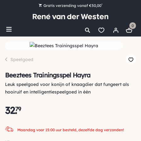
*
Gratis verzending vanaf €50,00
Bestel nu, betaal later met Klarna
0
Ruim 16.000 artikelen op voorraad
Maandag voor 15:00 uur besteld, dezelfde dag verzonden!
Ruim 44 jaar kennis en ervaring
Speelgoed
Beeztees Trainingsspel Hayra
Leuk speelgoed voor konijn of knaagdier dat fungeert als
hooiruif en intelligentiespeelgoed in één
32
.
79
Maandag voor 15:00 uur besteld, dezelfde dag verzonden!