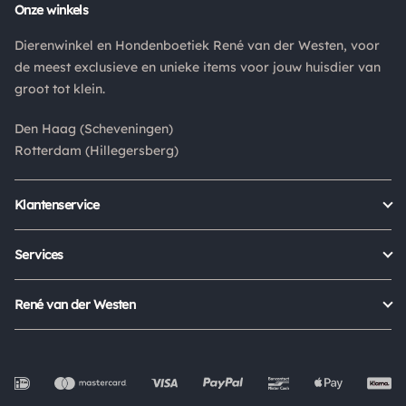
Retouren
Onze winkels
Is een product dat je besteld hebt niet naar wens? Dan kan je
Dierenwinkel en Hondenboetiek René van der Westen, voor
het product altijd retourneren binnen 14 dagen. De
de meest exclusieve en unieke items voor jouw huisdier van
retourkosten bedragen € 6.75 en zijn voor eigen rekening.
groot tot klein.
Kies bij het retourneren altijd voor "alleen huisadres",
pakketten die bij een pakketpunt worden geleverd halen wij
Den Haag (Scheveningen)
niet af.
Rotterdam (Hillegersberg)
Klantenservice
Bestellen
Verzenden & bezorgen
Services
Retour aanmelden
Garantie
Veelgestelde vragen
Orders Europe
René van der Westen
Status bestelling
Algemene voorwaarden
Over ons
Mijn account
Privacy Policy
Onze winkels
Cookies
Openingstijden
Werken bij