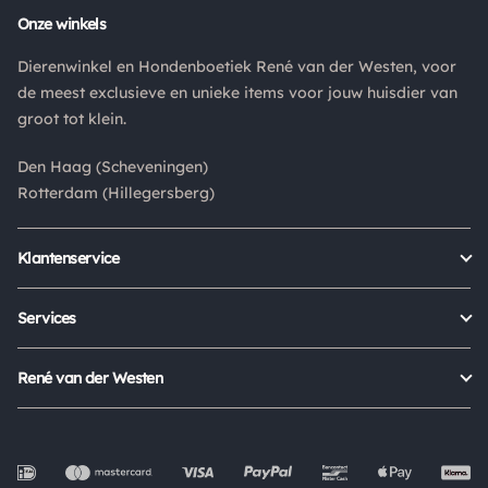
Retouren
Onze winkels
Is een product dat je besteld hebt niet naar wens? Dan kan je
Dierenwinkel en Hondenboetiek René van der Westen, voor
het product altijd retourneren binnen 14 dagen. De
de meest exclusieve en unieke items voor jouw huisdier van
retourkosten bedragen € 6.75 en zijn voor eigen rekening.
groot tot klein.
Kies bij het retourneren altijd voor "alleen huisadres",
pakketten die bij een pakketpunt worden geleverd halen wij
Den Haag (Scheveningen)
niet af.
Rotterdam (Hillegersberg)
Klantenservice
Bestellen
Verzenden & bezorgen
Services
Retour aanmelden
Garantie
Veelgestelde vragen
Orders Europe
René van der Westen
Status bestelling
Algemene voorwaarden
Over ons
Mijn account
Privacy Policy
Onze winkels
Cookies
Openingstijden
Werken bij