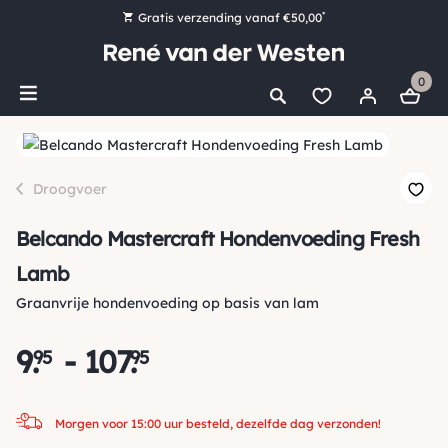
*
Gratis verzending vanaf €50,00
Bestel nu, betaal later met Klarna
0
Ruim 16.000 artikelen op voorraad
Morgen voor 15:00 uur besteld, dezelfde dag verzonden!
Ruim 44 jaar kennis en ervaring
Droogvoer
Belcando Mastercraft Hondenvoeding Fresh
Lamb
Graanvrije hondenvoeding op basis van lam
9
.
-
107
.
95
95
Morgen voor 15:00 uur besteld, dezelfde dag verzonden!